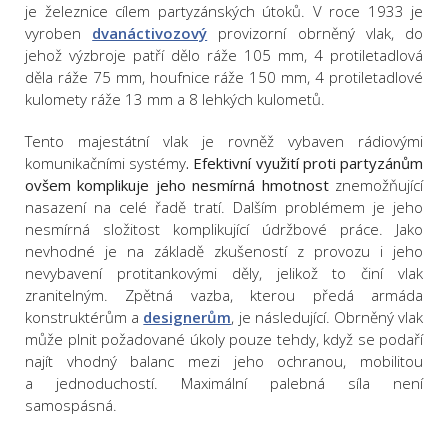
je železnice cílem partyzánských útoků. V roce 1933 je
vyroben
dvanáctivozový
provizorní obrněný vlak, do
jehož výzbroje patří dělo ráže 105 mm, 4 protiletadlová
děla ráže 75 mm, houfnice ráže 150 mm, 4 protiletadlové
kulomety ráže 13 mm a 8 lehkých kulometů.
Tento majestátní vlak je rovněž vybaven rádiovými
komunikačními systémy
. Efektivní využití proti partyzánům
ovšem komplikuje jeho nesmírná hmotnost
znemožňující
nasazení na celé řadě tratí. Dalším problémem je jeho
nesmírná složitost komplikující údržbové práce. Jako
nevhodné je na základě zkušeností z provozu i jeho
nevybavení protitankovými děly, jelikož to činí vlak
zranitelným. Zpětná vazba, kterou předá armáda
konstruktérům a
designerům
, je následující. Obrněný vlak
může plnit požadované úkoly pouze tehdy, když se podaří
najít vhodný balanc mezi jeho ochranou, mobilitou
a jednoduchostí. Maximální palebná síla není
samospásná.