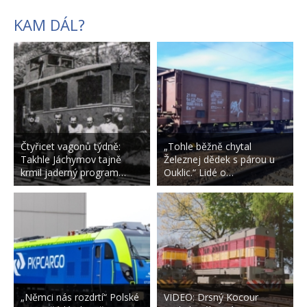
KAM DÁL?
Čtyřicet vagonů týdně:
„Tohle běžně chytal
Takhle Jáchymov tajně
Železnej dědek s párou u
krmil jaderný program…
Ouklic.“ Lidé o…
„Němci nás rozdrtí“ Polské
VIDEO: Drsný Kocour