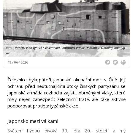
foto:
Obrněný vlak Typ 94 / Wikimedia Commons Public Domain
/
Obrněný vlak Typ
94
19 / 06 / 2026
Železnice byla páteří japonské okupační moci v Číně. Její
ochranu před neutuchajícími útoky čínských partyzánu se
japonská armáda rozhodla zajistit obrněnými vlaky, které
měly nejen zabezpečit železniční tratě, ale také aktivně
podporovat protipartyzánské akce.
Japonsko mezi válkami
Světem hýbou divoká 30. léta 20. století a my