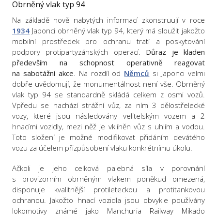
Obrněný vlak typ 94
Na základě nově nabytých informací zkonstruují v roce
1934
Japonci obrněný vlak typ 94, který má sloužit jakožto
mobilní prostředek pro ochranu tratí a poskytování
podpory protipartyzánských operací.
Důraz je kladen
především na schopnost operativně reagovat
na sabotážní akce
. Na rozdíl od
Němců
si Japonci velmi
dobře uvědomují, že monumentálnost není vše. Obrněný
vlak typ 94 se standardně skládá celkem z osmi vozů.
Vpředu se nachází strážní vůz, za ním 3 dělostřelecké
vozy, které jsou následovány velitelským vozem a 2
hnacími vozidly, mezi něž je vklíněn vůz s uhlím a vodou.
Toto složení je možné modifikovat přidáním devátého
vozu za účelem přizpůsobení vlaku konkrétnímu úkolu.
Ačkoli je jeho celková palebná síla v porovnání
s provizorním obrněným vlakem poněkud omezená,
disponuje kvalitnější protileteckou a protitankovou
ochranou. Jakožto hnací vozidla jsou obvykle používány
lokomotivy známé jako Manchuria Railway Mikado