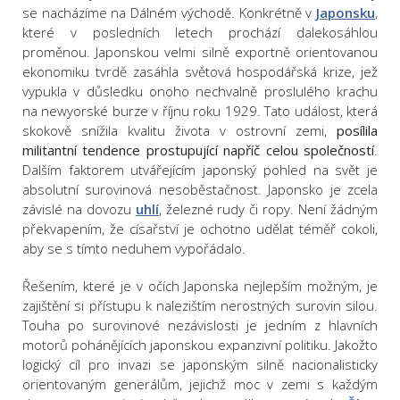
se nacházíme na Dálném východě. Konkrétně v
Japonsku
,
které v posledních letech prochází dalekosáhlou
proměnou. Japonskou velmi silně exportně orientovanou
ekonomiku tvrdě zasáhla světová hospodářská krize, jež
vypukla v důsledku onoho nechvalně proslulého krachu
na newyorské burze v říjnu roku 1929. Tato událost, která
skokově snížila kvalitu života v ostrovní zemi,
posílila
militantní tendence prostupující napříč celou společností
.
Dalším faktorem utvářejícím japonský pohled na svět je
absolutní surovinová nesoběstačnost. Japonsko je zcela
závislé na dovozu
uhlí
, železné rudy či ropy. Není žádným
překvapením, že císařství je ochotno udělat téměř cokoli,
aby se s tímto neduhem vypořádalo.
Řešením, které je v očích Japonska nejlepším možným, je
zajištění si přístupu k nalezištím nerostných surovin silou.
Touha po surovinové nezávislosti je jedním z hlavních
motorů pohánějících japonskou expanzivní politiku. Jakožto
logický cíl pro invazi se japonským silně nacionalisticky
orientovaným generálům, jejichž moc v zemi s každým