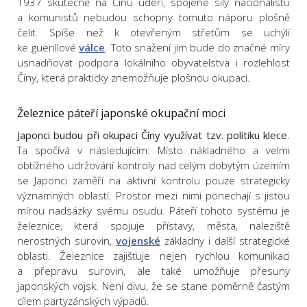
1937 skutečně na Čínu udeří, spojené síly nacionalistů
a komunistů nebudou schopny tomuto náporu plošně
čelit. Spíše než k otevřeným střetům se uchýlí
ke guerillové
válce
. Toto snažení jim bude do značné míry
usnadňovat podpora lokálního obyvatelstva i rozlehlost
Číny, která prakticky znemožňuje plošnou okupaci.
Železnice páteří japonské okupační moci
Japonci budou při okupaci Číny využívat tzv. politiku klece
.
Ta spočívá v následujícím: Místo nákladného a velmi
obtížného udržování kontroly nad celým dobytým územím
se Japonci zaměří na aktivní kontrolu pouze strategicky
významných oblastí. Prostor mezi nimi ponechají s jistou
mírou nadsázky svému osudu. Páteří tohoto systému je
železnice, která spojuje přístavy, města, naleziště
nerostných surovin,
vojenské
základny i další strategické
oblasti. Železnice zajišťuje nejen rychlou komunikaci
a přepravu surovin, ale také umožňuje přesuny
japonských vojsk. Není divu, že se stane poměrně častým
cílem partyzánských výpadů.