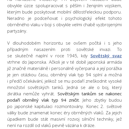
obvykle úzce spolupracovat s pěším i ženijním vojskem,
kterým bude poskytovat mobilní dělostřeleckou podporu.
Neradno je podceňovat i psychologický efekt tohoto
obrněného vlaku v boji s obvykle velmi chabě vyzbrojenými
partyzány.
V dlouhodobém horizontu se ovšem počítá i s jeho
případným nasazením proti sovětské invazi. To
se skutečně naplní v roce 1945, kdy
Sovětský svaz
vtrhne do Japonska. Ačkoli je v té době japonská armáda
již značně materiálně i personálně vyčerpaná a její porážka
je jen otázkou času, obrněný vlak typ 94 splní a možná
i předčí očekávání, jelikož se mu podaří zneškodnit vysoké
množství sovětských tanků. Jedná se ale o boj, který
zkrátka nemůže vyhrát.
Sovětským tankům se nakonec
podaří obrněný vlak typ 94 zničit
. Jeho zbytky budou
po japonské kapitulaci rozmontovány. Konec 2. světové
války bude znamenat konec éry obrněných vlaků. Za jejich
úpadkem bude stát masivní rozvoj silniční techniky, jež
není na rozdíl od vlaků pevně vázána k dráze.