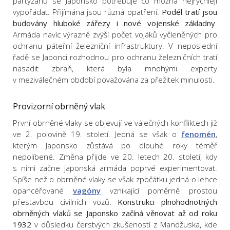
partyzánů se Japonsko potřebuje co možná nejrychleji
vypořádat. Přijímána jsou různá opatření.
Podél tratí jsou
budovány hluboké zářezy i nové vojenské základny
.
Armáda navíc výrazně zvýší počet vojáků vyčleněných pro
ochranu páteřní železniční infrastruktury. V neposlední
řadě se Japonci rozhodnou pro ochranu železničních tratí
nasadit zbraň, která byla mnohými experty
v meziválečném období považována za přežitek minulosti.
Provizorní obrněný vlak
První obrněné vlaky se objevují ve válečných konfliktech již
ve 2. polovině 19. století. Jedná se však o
fenomén
,
kterým Japonsko zůstává po dlouhé roky téměř
nepolíbené. Změna přijde ve 20. letech 20. století, kdy
s nimi začne japonská armáda poprvé experimentovat.
Spíše než o obrněné vlaky se však zpočátku jedná o lehce
opancéřované
vagóny
vznikající poměrně prostou
přestavbou civilních vozů.
Konstrukci plnohodnotných
obrněných vlaků se Japonsko začíná věnovat až od roku
1932
v důsledku čerstvých zkušeností z Mandžuska, kde