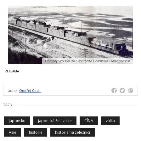
Obrněný vlak typ 94 / Wikimedia Commons Public Domain
autor:
Ondřej Čech
TAGY
Japonsko
japonská železnice
ČÍNA
válka
Asie
historie
historie na železnici