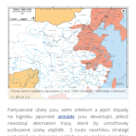
Čínské území ovládané Japonskem v roce 1940 (červeně) / Wikimedia Commons
CC BY-SA 3.0
Partyzánské útoky jsou velmi efektivní a jejich dopady
na logistiku japonské
armády
jsou devastující, jelikož
neexistují alternativní trasy, které by umožňovaly
poškozené úseky objíždět. S touto neotřelou strategií