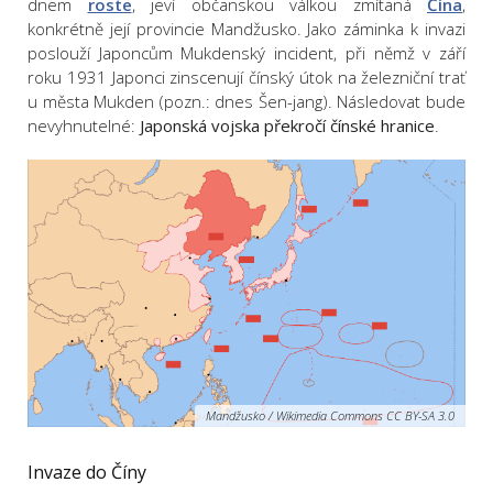
dnem
roste
, jeví občanskou válkou zmítaná
Čína
,
konkrétně její provincie Mandžusko. Jako záminka k invazi
poslouží Japoncům Mukdenský incident, při němž v září
roku 1931 Japonci zinscenují čínský útok na železniční trať
u města Mukden (pozn.: dnes Šen-jang). Následovat bude
nevyhnutelné:
Japonská vojska překročí čínské hranice
.
Mandžusko / Wikimedia Commons CC BY-SA 3.0
Invaze do Číny