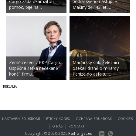
Cargo žádá okamžitou
potkal svého nástupce.
pomoc, bije na…
Mašiny dělí 43 let,…
Zemětřesení v PKP Cargo:
Maďarský šok: Železnici
Úspěšná šéfka nečekaně
osekali drsně o miliardy.
končí, firmu…
Peníze do asfaltu,…
|
|
|
NASTAVENÍ SOUKROMÍ
ETICKÝ KODEX
OCHRANA SOUKROMÍ
COOKIES
|
|
O NÁS
KONTAKT
Copyright © 2020-2026
RailTarget.eu