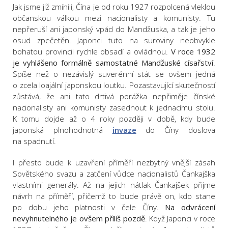
Jak jsme již zmínili, Čína je od roku 1927 rozpolcená vleklou
občanskou válkou mezi nacionalisty a komunisty. Tu
nepřeruší ani japonský vpád do Mandžuska, a tak je jeho
osud zpečetěn. Japonci tuto na suroviny neobvykle
bohatou provincii rychle obsadí a ovládnou.
V roce 1932
je vyhlášeno formálně samostatné Mandžuské císařství
.
Spíše než o nezávislý suverénní stát se ovšem jedná
o zcela loajální japonskou loutku. Pozastavující skutečností
zůstává, že ani tato drtivá porážka nepřiměje čínské
nacionalisty ani komunisty zasednout k jednacímu stolu.
K tomu dojde až o 4 roky později v době, kdy bude
japonská plnohodnotná
invaze
do Číny doslova
na spadnutí.
I přesto bude k uzavření příměří nezbytný vnější zásah
Sovětského svazu a zatčení vůdce nacionalistů Čankajška
vlastními generály. Až na jejich nátlak Čankajšek přijme
návrh na příměří, přičemž to bude právě on, kdo stane
po dobu jeho platnosti v čele Číny.
Na odvrácení
nevyhnutelného je ovšem příliš pozdě
. Když Japonci v roce