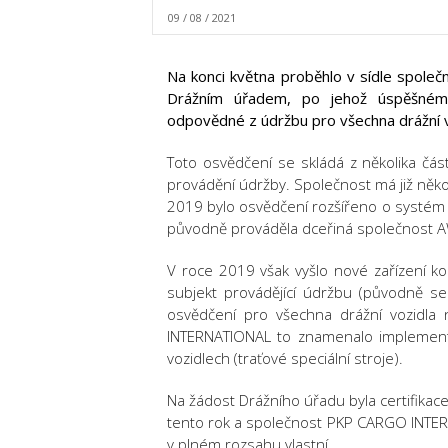
09 / 08 / 2021
Na konci května proběhlo v sídle společ
Drážním úřadem, po jehož úspěšném 
odpovědné z údržbu pro všechna drážní v
Toto osvědčení se skládá z několika část
provádění údržby. Společnost má již něko
2019 bylo osvědčení rozšířeno o systém
původně prováděla dceřiná společnost
V roce 2019 však vyšlo nové zařízení k
subjekt provádějící údržbu (původně se 
osvědčení pro všechna drážní vozidla
INTERNATIONAL to znamenalo implemento
vozidlech (traťové speciální stroje).
Na žádost Drážního úřadu byla certifikac
tento rok a společnost PKP CARGO INTER
v plném rozsahu vlastní.