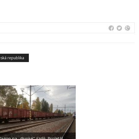
ská republika
Vagon na „divoké“ jízdě: Proletěl