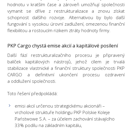
hodnotu v kratším čase a zároveň umožňují společnosti
vymanit se dříve z restrukturalizace a znovu získat
schopnost dalšího rozvoje. Alternativou by bylo další
fungování s vysokou úrovní zadlužení, omezenou finanční
flexibilitou a rostoucím rizikem ztráty hodnoty firmy.
PKP Cargo chystá emise akcií a kapitálové posílení
Další fází restrukturalizačního procesu je připravený
balíček kapitálových nástrojů, jehož cílem je trvalá
stabilizace vlastnické a finanční struktury společnosti PKP
CARGO a definitivní ukončení procesu ozdravení
a oddlužení společnosti.
Toto řešení předpokládá:
emisi akcií určenou strategickému akcionáři –
vrcholové struktuře holdingu PKP Polskie Koleje
Państwowe S.A. – za účelem zachování stávajícího
33% podílu na základním kapitálu,