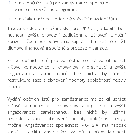
emisi opčních listů pro zaměstnance společnosti
v rámci motivačního programu,
emisi akcií určenou prioritně stávajícím akcionářům
Taková struktura umožní získat pro PKP Cargo kapitál bez
nutnosti zvýšit provozní zadlužení a zároveň umožní
konverzi části pohledávek na kapitál a tím reálné snížit
dluhové financování spojené s procesem sanace.
Emise opčních listů pro zaměstnance má za cíl udržet
klíčové kompetence a know-how v organizaci a zvýšit
angažovanost zaměstnanců, bez nichž by účinná
restrukturalizace a obnovení hodnoty společnosti nebyly
možné.
Vydání opčních listů pro zaměstnance má za cíl udržet
klíčové kompetence a know-how v organizaci a zvýšit
angažovanost zaměstnanců, bez nichž by účinná
restrukturalizace a obnovení hodnoty společnosti nebyly
možné. Angažovanost společnosti PKP S.A. má naopak
zaručit stabilitu vlastnických vztahů a předvídatelnost