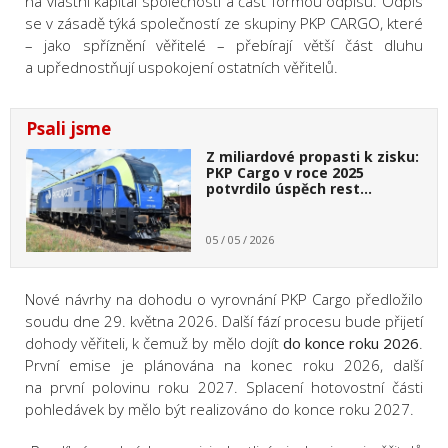
na vlastní kapitál společnosti a část formou odpisu. Odpis
se v zásadě týká společností ze skupiny PKP CARGO, které
– jako spříznění věřitelé – přebírají větší část dluhu
a upřednostňují uspokojení ostatních věřitelů.
Psali jsme
Z miliardové propasti k zisku:
PKP Cargo v roce 2025
potvrdilo úspěch rest…
05 / 05 / 2026
Nové návrhy na dohodu o vyrovnání PKP Cargo předložilo
soudu dne 29. května 2026. Další fází procesu bude přijetí
dohody věřiteli, k čemuž by mělo dojít
do konce roku 2026
.
První emise je plánována na konec roku 2026, další
na první polovinu roku 2027. Splacení hotovostní části
pohledávek by mělo být realizováno do konce roku 2027.