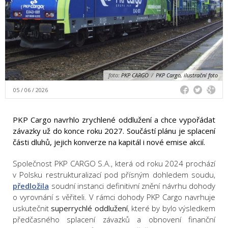
foto:
PKP CARGO
/
PKP Cargo, ilustrační foto
05 / 06 / 2026
PKP Cargo navrhlo zrychlené oddlužení a chce vypořádat
závazky už do konce roku 2027. Součástí plánu je splacení
části dluhů, jejich konverze na kapitál i nové emise akcií.
Společnost PKP CARGO S.A., která od roku 2024 prochází
v Polsku restrukturalizací pod přísným dohledem soudu,
předložila
soudní instanci definitivní znění návrhu dohody
o vyrovnání s věřiteli. V rámci dohody PKP Cargo navrhuje
uskutečnit
superrychlé oddlužení
, které by bylo výsledkem
předčasného splacení závazků a obnovení finanční