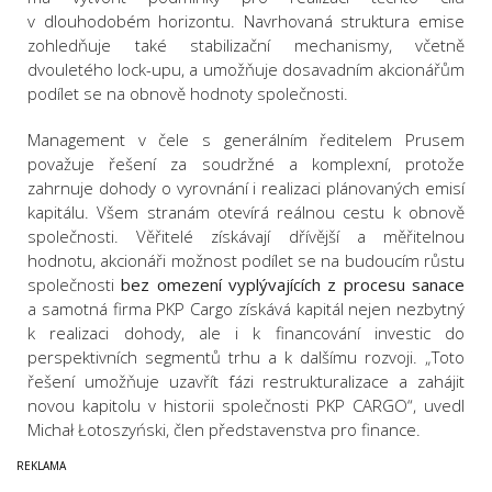
v dlouhodobém horizontu. Navrhovaná struktura emise
zohledňuje také stabilizační mechanismy, včetně
dvouletého lock-upu, a umožňuje dosavadním akcionářům
podílet se na obnově hodnoty společnosti.
Management v čele s generálním ředitelem Prusem
považuje řešení za soudržné a komplexní, protože
zahrnuje dohody o vyrovnání i realizaci plánovaných emisí
kapitálu. Všem stranám otevírá reálnou cestu k obnově
společnosti. Věřitelé získávají dřívější a měřitelnou
hodnotu, akcionáři možnost podílet se na budoucím růstu
společnosti
bez omezení vyplývajících z procesu sanace
a samotná firma PKP Cargo získává kapitál nejen nezbytný
k realizaci dohody, ale i k financování investic do
perspektivních segmentů trhu a k dalšímu rozvoji. „Toto
řešení umožňuje uzavřít fázi restrukturalizace a zahájit
novou kapitolu v historii společnosti PKP CARGO“, uvedl
Michał Łotoszyński, člen představenstva pro finance.