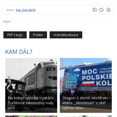
autor:
Ing. Ivan Bořil
TAGY
PKP Cargo
Polsko
restrukturalizace
KAM DÁL?
Na koleje vypustili tryskáče.
Dragon-2 zlomil rekord ve
Turbínové lokomotivy rvaly
Velimi. „Monstrum” s obří
ušní…
tažnou silou…