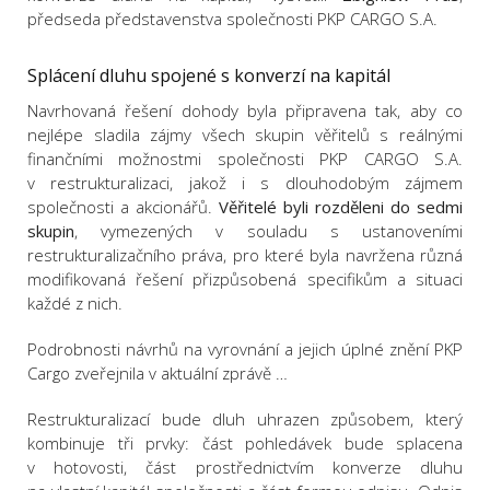
předseda představenstva společnosti PKP CARGO S.A.
Splácení dluhu spojené s konverzí na kapitál
Navrhovaná řešení dohody byla připravena tak, aby co
nejlépe sladila zájmy všech skupin věřitelů s reálnými
finančními možnostmi společnosti PKP CARGO S.A.
v restrukturalizaci, jakož i s dlouhodobým zájmem
společnosti a akcionářů.
Věřitelé byli rozděleni do sedmi
skupin
, vymezených v souladu s ustanoveními
restrukturalizačního práva, pro které byla navržena různá
modifikovaná řešení přizpůsobená specifikům a situaci
každé z nich.
Podrobnosti návrhů na vyrovnání a jejich úplné znění PKP
Cargo zveřejnila v aktuální zprávě …
Restrukturalizací bude dluh uhrazen způsobem, který
kombinuje tři prvky: část pohledávek bude splacena
v hotovosti, část prostřednictvím konverze dluhu