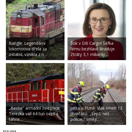
Bangle: Legendární
Šok v DB Cargo! Šéfka
lokomotiva dřela za
firmu bezhlavě likviduje.
ostatní, vznikla z n…
Ztráty 3,1 miliardy…
„Bestie” armádní železnice:
Jatka u Plzně: Vlak smetl 13
Terezka valí 64 tun oceli a
divočáků. „Lepší než
táhne…
policie,“ smějí…