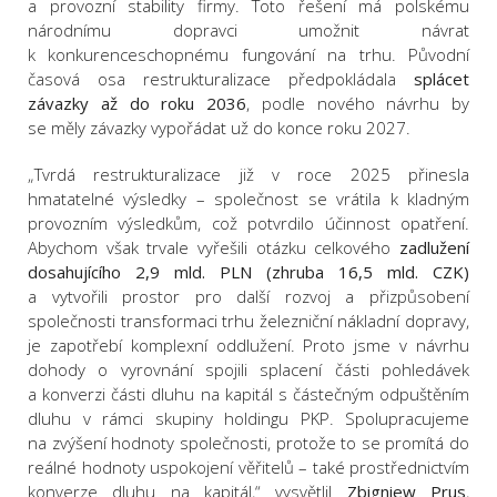
a provozní stability firmy. Toto řešení má polskému
národnímu dopravci umožnit návrat
k konkurenceschopnému fungování na trhu. Původní
časová osa restrukturalizace předpokládala
splácet
závazky až do roku 2036
, podle nového návrhu by
se měly závazky vypořádat už do konce roku 2027.
„Tvrdá restrukturalizace již v roce 2025 přinesla
hmatatelné výsledky – společnost se vrátila k kladným
provozním výsledkům, což potvrdilo účinnost opatření.
Abychom však trvale vyřešili otázku celkového
zadlužení
dosahujícího 2,9 mld. PLN (zhruba 16,5 mld. CZK)
a vytvořili prostor pro další rozvoj a přizpůsobení
společnosti transformaci trhu železniční nákladní dopravy,
je zapotřebí komplexní oddlužení. Proto jsme v návrhu
dohody o vyrovnání spojili splacení části pohledávek
a konverzi části dluhu na kapitál s částečným odpuštěním
dluhu v rámci skupiny holdingu PKP. Spolupracujeme
na zvýšení hodnoty společnosti, protože to se promítá do
reálné hodnoty uspokojení věřitelů – také prostřednictvím
konverze dluhu na kapitál,“ vysvětlil
Zbigniew Prus
,