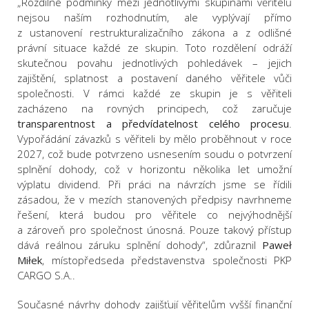
„Rozdílné podmínky mezi jednotlivými skupinami věřitelů
nejsou naším rozhodnutím, ale vyplývají přímo
z ustanovení restrukturalizačního zákona a z odlišné
právní situace každé ze skupin. Toto rozdělení odráží
skutečnou povahu jednotlivých pohledávek – jejich
zajištění, splatnost a postavení daného věřitele vůči
společnosti. V rámci každé ze skupin je s věřiteli
zacházeno na rovných principech, což zaručuje
transparentnost a předvídatelnost celého procesu
.
Vypořádání závazků s věřiteli by mělo proběhnout v roce
2027, což bude potvrzeno usnesením soudu o potvrzení
splnění dohody, což v horizontu několika let umožní
výplatu dividend. Při práci na návrzích jsme se řídili
zásadou, že v mezích stanovených předpisy navrhneme
řešení, která budou pro věřitele co nejvýhodnější
a zároveň pro společnost únosná. Pouze takový přístup
dává reálnou záruku splnění dohody“, zdůraznil
Paweł
Miłek
, místopředseda představenstva společnosti PKP
CARGO S.A..
Současné návrhy dohody zajišťují věřitelům vyšší finanční