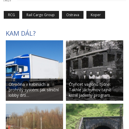
TAGY
RCG
Rail Cargo Group
Ostrava
Koper
KAM DÁL?
Otročina v kabinách a
Čtyřicet vagonů týdně:
prohnilý systém: Jak silniční
Takhle Jáchymov tajně
lobby drtí…
krmil jaderný program…