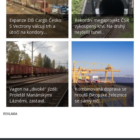
Expanze DB Cargo Česko:
Rekordní megaprojekt ČSR
S Vectrony válcují trh a
vykoupený krví. Na druhý
útočí na koridory…
nejdelší tunel…
Vagon na „divoké“ jízdě:
Kombinovaná doprava se
Proletěl Mariánskými
hroutí. Evropské železnice
Lázněmi, zastavil…
se samy ničí…