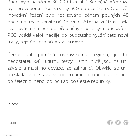
Pride bylo naloženo 80 000 tun uhlí. Konečná přeprava
byla provedena několika vlaky RCG do oceláren v Ostravě.
Inovativní řešení bylo realizováno během pouhých 48
hodin na trvale udržitelné železnici. Alternativní trasa byla
realizována na pomoc přeplněným baltským přístavům.
RCG vkládá velké naděje do budoucího využití této nové
trasy, zejména pro přepravu surovin.
Černé uhlí pomáhá ostravskému regionu, je ho
nedostatek kvůli útlumu těžby. Tamní hutě jsou na uhlí
závislé a musí ho dovážet ze zahraničí. Obvykle se uhlí
překládá v přístavu v Rotterdamu, odkud putuje buď
po železnici, nebo lodí po Labi do České republiky.
autor: