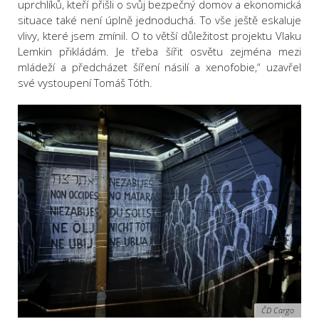
uprchlíků, kteří přišli o svůj bezpečný domov a ekonomická
situace také není úplně jednoduchá. To vše ještě eskaluje
vlivy, které jsem zmínil. O to větší důležitost projektu Vlaku
Lemkin přikládám. Je třeba šířit osvětu zejména mezi
mládeží a předcházet šíření násilí a xenofobie,“ uzavřel
své vystoupení Tomáš Tóth.
ČD Cargo