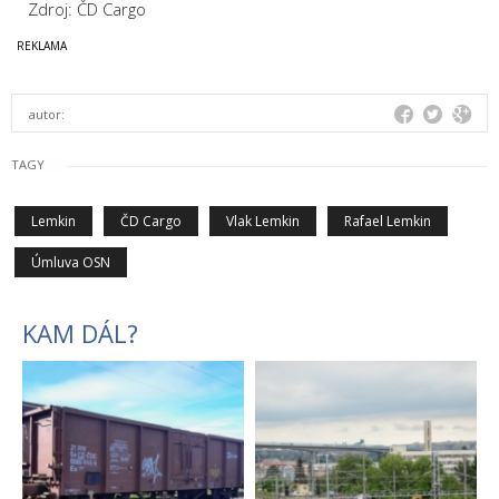
Zdroj: ČD Cargo
autor:
TAGY
Lemkin
ČD Cargo
Vlak Lemkin
Rafael Lemkin
Úmluva OSN
KAM DÁL?