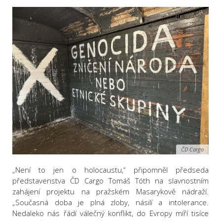
ČD Cargo
„Není to jen o holocaustu,“ připomněl předseda
představenstva ČD Cargo Tomáš Tóth na slavnostním
zahájení projektu na pražském Masarykově nádraží.
„Současná doba je plná zloby, násilí a intolerance.
Nedaleko nás řádí válečný konflikt, do Evropy míří tisíce