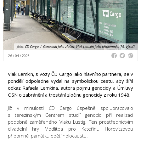
foto:
ČD Cargo
/
Genocida jako zločin: Vlak Lemkin jako připomínka 75. výročí
26 / 04 / 2023
Vlak Lemkin, s vozy ČD Cargo jako hlavního partnera, se v
pondělí odpoledne vydal na symbolickou cestu, aby šířil
odkaz Rafaela Lemkina, autora pojmu genocidy a Úmluvy
OSN o zabránění a trestání zločinu genocidy z roku 1948.
Již v minulosti ČD Cargo úspešně spolupracovalo
s terezínským Centrem studií genocid při realizaci
podobně zaměřeného Vlaku Lustig.
Ten prostřednictvím
divadelní hry Modlitba pro Kateřinu Horovitzovou
připomněl památku obětí holocaustu.