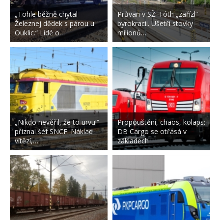
„Tohle běžně chytal
Průvan v SŽ: Tóth „zařízl“
Železnej dědek s párou u
byrokracii. Ušetří stovky
Ouklic.“ Lidé o…
milionů…
„Nikdo nevěřil, že to urvu!“
Propouštění, chaos, kolaps:
přiznal šéf SNCF. Náklad
DB Cargo se otřásá v
vítězí,…
základech