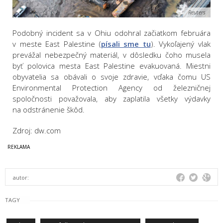
Reuters
Podobný incident sa v Ohiu odohral začiatkom februára
v meste East Palestine (
písali sme tu
). Vykoľajený vlak
prevážal nebezpečný materiál, v dôsledku čoho musela
byť polovica mesta East Palestine evakuovaná. Miestni
obyvatelia sa obávali o svoje zdravie, vďaka čomu US
Environmental Protection Agency od železničnej
spoločnosti považovala, aby zaplatila všetky výdavky
na odstránenie škôd.
Zdroj: dw.com
autor:
TAGY