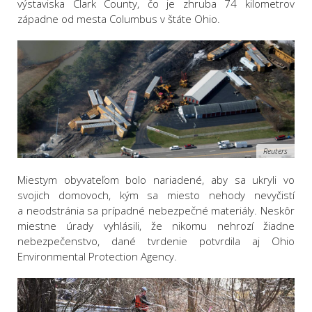
výstaviska Clark County, čo je zhruba 74 kilometrov
západne od mesta Columbus v štáte Ohio.
Reuters
Miestym obyvateľom bolo nariadené, aby sa ukryli vo
svojich domovoch, kým sa miesto nehody nevyčistí
a neodstránia sa prípadné nebezpečné materiály. Neskôr
miestne úrady vyhlásili, že nikomu nehrozí žiadne
nebezpečenstvo, dané tvrdenie potvrdila aj Ohio
Environmental Protection Agency.