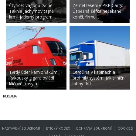
Čtyřicet vagonů týdně:
Zemětřesení v PKP Cargo:
Takhle Jáchymov tajně
Úspěšná šéfka nečekaně
krmil jaderný program…
končí, firmu…
Tvrdý úder kamioňákům.
Otročina v kabinách a
Rakouský gigant ovládl
prohnilý systém: Jak silniční
klíčové trasy a…
lobby drtí…
|
|
|
NASTAVENÍ SOUKROMÍ
ETICKÝ KODEX
OCHRANA SOUKROMÍ
COOKIES
|
|
O NÁS
KONTAKT