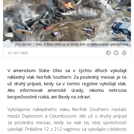
foto:
Archiv
/
Foto: V štáte Ohio sa už druhý krát za tento mesiac vykoľajil vlak
12 / 03 / 2023
V americkom štáte Ohio sa v týchto dňoch vykoľajil
nákladný vlak Norfolk Southern. Za posledný mesiac je to
už druhý prípad, kedy sa v tomto regióne vykoľajil vlak.
Ako informovali americké úrady, nikomu nehrozia
bezpečnostné riziká, ani škody na zdraví.
Vykoľajenie nákladného vlaku Norfolk Southern nastalo
medzi Daytonom a Columbusom. Ide už o druhý prípad
za posledný mesiac, kedy sa vlak tej istej spoločnosti
vykoľajil. Približne 12 z 212 vagónov sa vykoľajilo v blízkosti