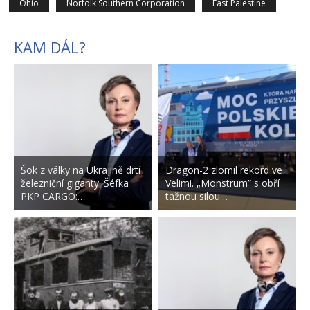
Ohio
Norfolk Southern Corporation
East Palestine
KAM DÁL?
Šok z války na Ukrajině drtí
Dragon-2 zlomil rekord ve
železniční giganty. Šéfka
Velimi. „Monstrum” s obří
PKP CARGO:…
tažnou silou…