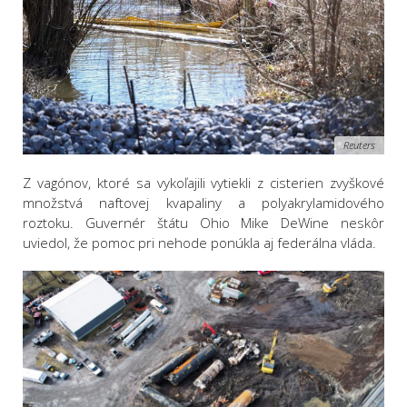
Reuters
Z vagónov, ktoré sa vykoľajili vytiekli z cisterien zvyškové
množstvá naftovej kvapaliny a polyakrylamidového
roztoku. Guvernér štátu Ohio Mike DeWine neskôr
uviedol, že pomoc pri nehode ponúkla aj federálna vláda.