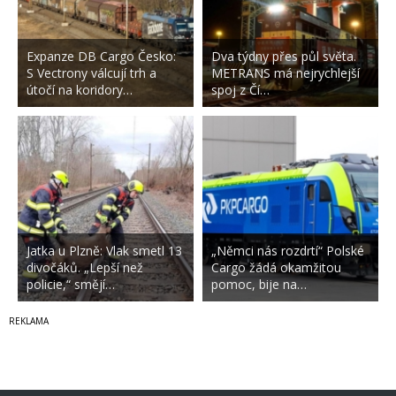
Expanze DB Cargo Česko:
Dva týdny přes půl světa.
S Vectrony válcují trh a
METRANS má nejrychlejší
útočí na koridory…
spoj z Čí…
Jatka u Plzně: Vlak smetl 13
„Němci nás rozdrtí“ Polské
divočáků. „Lepší než
Cargo žádá okamžitou
policie,“ smějí…
pomoc, bije na…