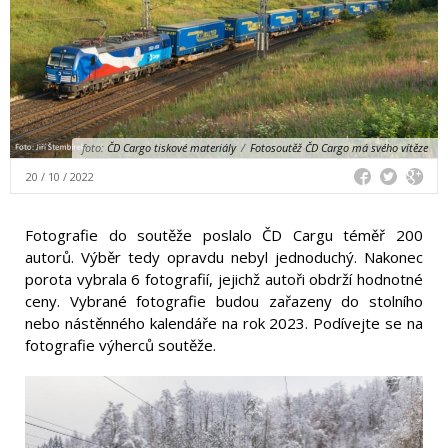
foto:
ČD Cargo tiskové materiály
/
Fotosoutěž ČD Cargo má svého vítěze
20 / 10 / 2022
Fotografie do soutěže poslalo ČD Cargu téměř 200
autorů. Výběr tedy opravdu nebyl jednoduchý. Nakonec
porota vybrala 6 fotografií, jejichž autoři obdrží hodnotné
ceny. Vybrané fotografie budou zařazeny do stolního
nebo nástěnného kalendáře na rok 2023. Podívejte se na
fotografie výherců soutěže.