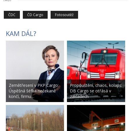
ČDC
ČD Cargo
Fotosoutěž
KAM DÁL?
Zemětřesení v PKP Cargo:
Propouštění, chaos, kolaps:
Úspěšná šéfka nečekaně
DB Cargo se otřásá v
končí, firmu…
základech