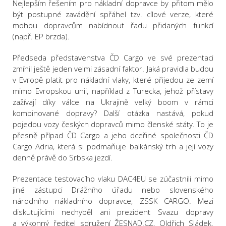
Nejlepším řešením pro nákladní dopravce by přitom mělo
být postupné zavádění spřáhel tzv. cílové verze, které
mohou dopravcům nabídnout řadu přidaných funkcí
(např. EP brzda).
Předseda představenstva ČD Cargo ve své prezentaci
zmínil ještě jeden velmi zásadní faktor. Jaká pravidla budou
v Evropě platit pro nákladní vlaky, které přijedou ze zemí
mimo Evropskou unii, například z Turecka, jehož přístavy
zažívají díky válce na Ukrajině velký boom v rámci
kombinované dopravy? Další otázka nastává, pokud
pojedou vozy českých dopravců mimo členské státy. To je
přesně případ ČD Cargo a jeho dceřiné společnosti ČD
Cargo Adria, která si podmaňuje balkánský trh a její vozy
denně právě do Srbska jezdí.
Prezentace testovacího vlaku DAC4EU se zúčastnili mimo
jiné zástupci Drážního úřadu nebo slovenského
národního nákladního dopravce, ZSSK CARGO. Mezi
diskutujícími nechyběl ani prezident Svazu dopravy
a výkonný ředitel sdružení ŽESNAD.CZ, Oldřich Sládek.