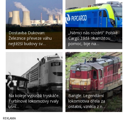
Dostavba Dukovan:
„Němci nás rozdrtí“ Polské
Železnice převeze váhu
Cargo žádá okamžitou
nejtěžší budovy sv…
pomoc, bije na…
Na koleje vypustili tryskáče.
Bangle: Legendární
Turbínové lokomotivy rvaly
lokomotiva dřela za
ušní…
ostatní, vznikla z n…