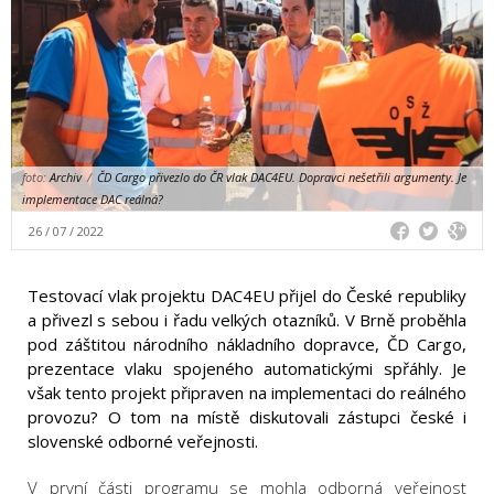
foto:
Archiv
/
ČD Cargo přivezlo do ČR vlak DAC4EU. Dopravci nešetřili argumenty. Je
implementace DAC reálná?
26 / 07 / 2022
Testovací vlak projektu DAC4EU přijel do České republiky
a přivezl s sebou i řadu velkých otazníků. V Brně proběhla
pod záštitou národního nákladního dopravce, ČD Cargo,
prezentace vlaku spojeného automatickými spřáhly. Je
však tento projekt připraven na implementaci do reálného
provozu? O tom na místě diskutovali zástupci české i
slovenské odborné veřejnosti.
V první části programu se mohla odborná veřejnost