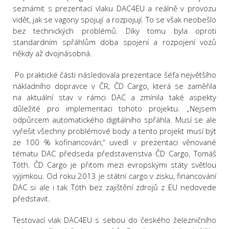
seznámit s prezentací vlaku DAC4EU a reálně v provozu
vidět, jak se vagony spojují a rozpojují. To se však neobešlo
bez technických problémů. Díky tomu byla oproti
standardním spřáhlům doba spojení a rozpojení vozů
někdy až dvojnásobná.
Po praktické části následovala prezentace šéfa největšího
nákladního dopravce v ČR, ČD Cargo, která se zaměřila
na aktuální stav v rámci DAC a zmínila také aspekty
důležité pro implementaci tohoto projektu. „Nejsem
odpůrcem automatického digitálního spřáhla. Musí se ale
vyřešit všechny problémové body a tento projekt musí být
ze 100 % kofinancován,“ uvedl v prezentaci věnované
tématu DAC předseda představenstva ČD Cargo, Tomáš
Tóth. ČD Cargo je přitom mezi evropskými státy světlou
výjimkou. Od roku 2013 je státní cargo v zisku, financování
DAC si ale i tak Tóth bez zajištění zdrojů z EU nedovede
představit.
Testovací vlak DAC4EU s sebou do českého železničního