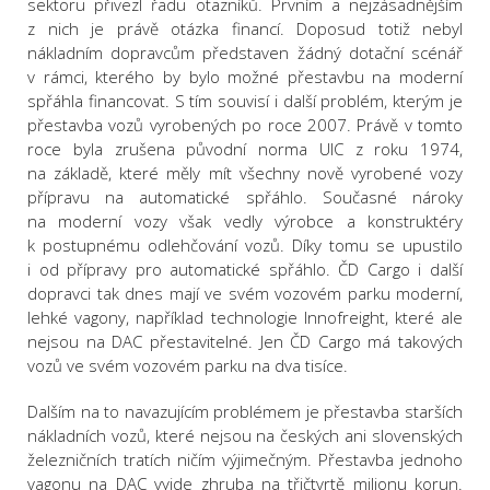
sektoru přivezl řadu otazníků. Prvním a nejzásadnějším
z nich je právě otázka financí. Doposud totiž nebyl
nákladním dopravcům představen žádný dotační scénář
v rámci, kterého by bylo možné přestavbu na moderní
spřáhla financovat. S tím souvisí i další problém, kterým je
přestavba vozů vyrobených po roce 2007. Právě v tomto
roce byla zrušena původní norma UIC z roku 1974,
na základě, které měly mít všechny nově vyrobené vozy
přípravu na automatické spřáhlo. Současné nároky
na moderní vozy však vedly výrobce a konstruktéry
k postupnému odlehčování vozů. Díky tomu se upustilo
i od přípravy pro automatické spřáhlo. ČD Cargo i další
dopravci tak dnes mají ve svém vozovém parku moderní,
lehké vagony, například technologie Innofreight, které ale
nejsou na DAC přestavitelné. Jen ČD Cargo má takových
vozů ve svém vozovém parku na dva tisíce.
Dalším na to navazujícím problémem je přestavba starších
nákladních vozů, které nejsou na českých ani slovenských
železničních tratích ničím výjimečným. Přestavba jednoho
vagonu na DAC vyjde zhruba na třičtvrtě milionu korun.