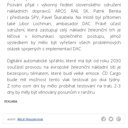
Pozvání přijal i výkonný ředitel slovenského sdružení
nákladních dopravců AROS RAIL SK, Patrik Benka
i předseda SPV, Pavel Škarabela. Na místě byl přítomen
také Libor Lochman, ambasador DAC. Právě účast
sdružení, která zastupují celý nákladní železniční trh je
klíčová v komunikaci společného postupu, jehož
výsledkem by mělo být vyřešení všech problémových
otázek spojených s implementací DAC.
Digitální automatické spřáhlo, které má být od roku 2030
součástí provozu na evropské železniční nákladní síti je
bezesporu tématem, které budí velké emoce. ČD Cargo
bude mít možnost tento vlak testovat po dva týdny.
Z toho osm dní by mělo probíhat testování na trati, 2-3
dny by měly být věnovány posunům v ranžíru.
autor:
Alice Houserová