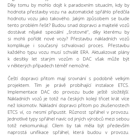
Díky tomu by mohlo dojít k paradoxním situacím, kdy by
hodnota přestavby vozu na automatické spřáhlo předčila
hodnotu vozu jako takového. Jakým způsobem se bude
tento problém řešit? Budou snad dopravci a majitelé vozů
dostávat nějaké speciální „šrotovné“, díky kterému by
si mohli pořídit nové vozy? Přestavbu nákladních vozů
komplikuje i současný schvalovací proces. Přestavbu
každého typu vozu musí schválit ERA. Aktualizovat plány
k desítky let starým vozům o DAC však může být
v některých případech téměř nemožné.
Čeští dopravci přitom mají srovnání s podobně velkým
projektem. Tím je právě probíhající instalace ETCS.
Implementace DAC do provozu bude ještě složitější.
Nákladních vozů je totiž na českých kolejí třicet krát více
než lokomotiv. Nákladní dopravci přitom po zkušenostech
ETCS ví, co nesmí připustit. Různost spřáhel v provozu.
Jednotlivé typy spřáhel navíc od jiných výrobců mezi sebou
totiž nekomunikují. Cílem by tak měla být především
naprostá unifikace spřáhel, která budou v provozu.