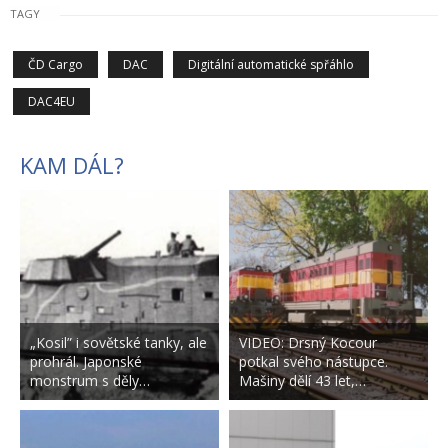
TAGY
ČD Cargo
DAC
Digitální automatické spřáhlo
DAC4EU
KAM DÁL?
„Kosil” i sovětské tanky, ale
VIDEO: Drsný Kocour
prohrál. Japonské
potkal svého nástupce.
monstrum s děly…
Mašiny dělí 43 let,…