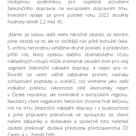
nezbytnou podmínkou pro úspěšné působení
železničního dopravce na evropském dopravním trhu.
Investiční výdaje za první pololetí roku 2022 dosáhly
hodnoty téměř 2,2 mld. Kč.
„Máme za sebou další velmi náročné období, ve kterém
jsme obstáli se ctí, ale to složitější nás ještě bohužel čeká.
S určitou nervozitou vyhlížíme druhé pololetí, a především
příští rok, který optikou dalšího dramatického růstu
nákladových vstupů může znamenat zásadní zlom pro celý
segment železniční nákladní dopravy, a nejen pro ni.
Rovněž se velmi vážně zabýváme prvními náznaky
ochlazování poptávky u ocelářů, což vnímáme jako další
indikátor poklesu výkonnosti celé ekonomiky nejen
v České republice, ale minimálně v evropském regionu.
Navzdory všem negativním faktorům chceme hrát klíčovou
roli na trhu železniční nákladní dopravy i v budoucnosti
a jsme připraveni pokračovat ve spolupráci se všemi
našimi zákazníky a dodavateli a společně toto nelehké
období překonat“ dodává předseda představenstva ČD
Cargo, a.s., Tomáš Tóth.