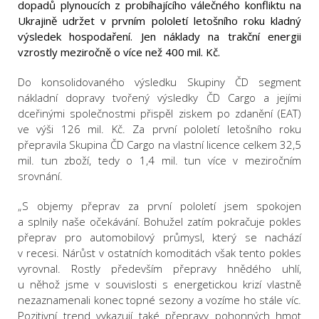
dopadů plynoucích z probíhajícího válečného konfliktu na
Ukrajině udržet v prvním pololetí letošního roku kladný
výsledek hospodaření. Jen náklady na trakční energii
vzrostly meziročně o více než 400 mil. Kč.
Do konsolidovaného výsledku Skupiny ČD segment
nákladní dopravy tvořený výsledky ČD Cargo a jejími
dceřinými společnostmi přispěl ziskem po zdanění (EAT)
ve výši 126 mil. Kč. Za první pololetí letošního roku
přepravila Skupina ČD Cargo na vlastní licence celkem 32,5
mil. tun zboží, tedy o 1,4 mil. tun více v meziročním
srovnání.
„S objemy přeprav za první pololetí jsem spokojen
a splnily naše očekávání. Bohužel zatím pokračuje pokles
přeprav pro automobilový průmysl, který se nachází
v recesi. Nárůst v ostatních komoditách však tento pokles
vyrovnal. Rostly především přepravy hnědého uhlí,
u něhož jsme v souvislosti s energetickou krizí vlastně
nezaznamenali konec topné sezony a vozíme ho stále víc.
Pozitivní trend vykazují také přepravy pohonných hmot