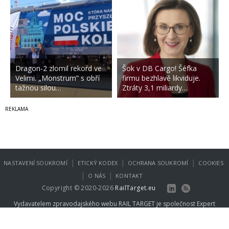
Dragon-2 zlomil rekord ve
Šok v DB Cargo! Šéfka
Velimi. „Monstrum” s obří
firmu bezhlavě likviduje.
tažnou silou…
Ztráty 3,1 miliardy…
|
|
|
NASTAVENÍ SOUKROMÍ
ETICKÝ KODEX
OCHRANA SOUKROMÍ
COOKIES
|
|
O NÁS
KONTAKT
Copyright © 2020-2026
RailTarget.eu
Vydavatelem zpravodajského webu RAIL TARGET je společnost
Expert
Publishing Group s.r.o.
.
Více informací na
www.expertpublishing.eu