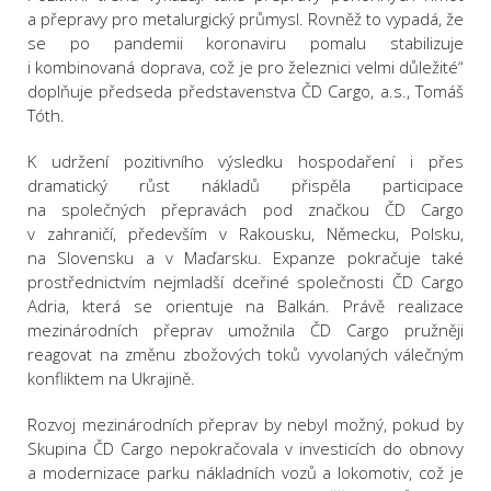
a přepravy pro metalurgický průmysl. Rovněž to vypadá, že
se po pandemii koronaviru pomalu stabilizuje
i kombinovaná doprava, což je pro železnici velmi důležité“
doplňuje předseda představenstva ČD Cargo, a.s., Tomáš
Tóth.
K udržení pozitivního výsledku hospodaření i přes
dramatický růst nákladů přispěla participace
na společných přepravách pod značkou ČD Cargo
v zahraničí, především v Rakousku, Německu, Polsku,
na Slovensku a v Maďarsku. Expanze pokračuje také
prostřednictvím nejmladší dceřiné společnosti ČD Cargo
Adria, která se orientuje na Balkán. Právě realizace
mezinárodních přeprav umožnila ČD Cargo pružněji
reagovat na změnu zbožových toků vyvolaných válečným
konfliktem na Ukrajině.
Rozvoj mezinárodních přeprav by nebyl možný, pokud by
Skupina ČD Cargo nepokračovala v investicích do obnovy
a modernizace parku nákladních vozů a lokomotiv, což je