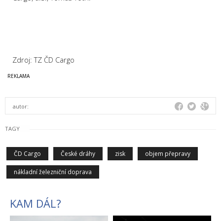
Zdroj: TZ ČD Cargo
autor:
TAGY
ČD Cargo
České dráhy
zisk
objem přepravy
nákladní železniční doprava
KAM DÁL?