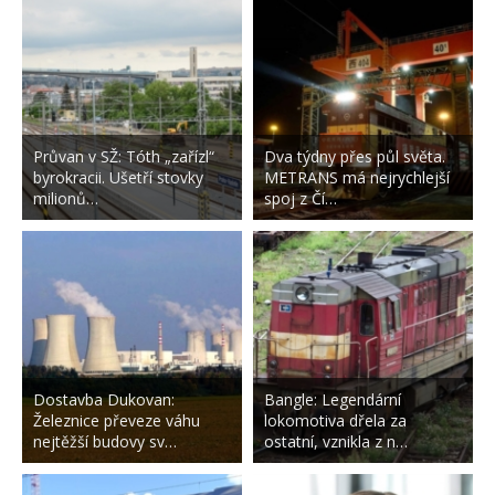
Průvan v SŽ: Tóth „zařízl“
Dva týdny přes půl světa.
byrokracii. Ušetří stovky
METRANS má nejrychlejší
milionů…
spoj z Čí…
Dostavba Dukovan:
Bangle: Legendární
Železnice převeze váhu
lokomotiva dřela za
nejtěžší budovy sv…
ostatní, vznikla z n…