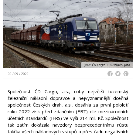
foto:
ČD Cargo
/
Ilustrační foto
09 / 09 / 2022
Společnost ČD Cargo, a.s., coby největší tuzemský
železniční nákladní dopravce a nejvýznamnější dceřiná
společnost Českých drah, a.s., dosáhla za první pololetí
roku 2022 zisk před zdaněním (EBT) dle mezinárodních
účetních standardů (IFRS) ve výši 214 mil. Kč. Společnost
tak zatím dokázala navzdory bezprecedentnímu růstu
takřka všech nákladových vstupů a přes řadu negativních