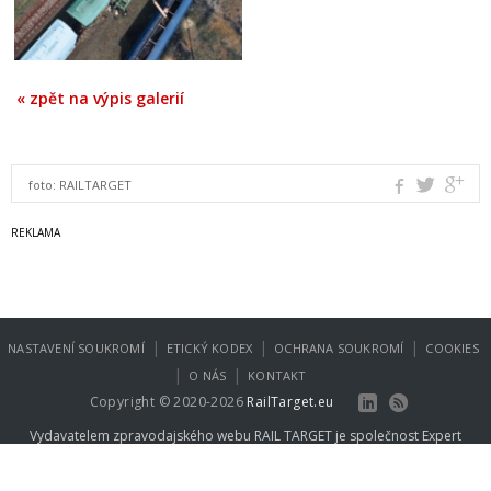
« zpět na výpis galerií
foto:
RAILTARGET
|
|
|
NASTAVENÍ SOUKROMÍ
ETICKÝ KODEX
OCHRANA SOUKROMÍ
COOKIES
|
|
O NÁS
KONTAKT
Copyright © 2020-2026
RailTarget.eu
Vydavatelem zpravodajského webu RAIL TARGET je společnost
Expert
Publishing Group s.r.o.
.
Více informací na
www.expertpublishing.eu