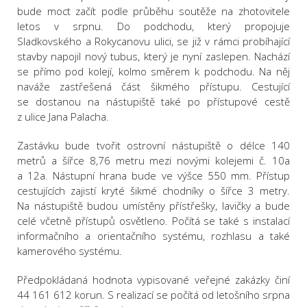
bude moct začít podle průběhu soutěže na zhotovitele
letos v srpnu. Do podchodu, který propojuje
Sladkovského a Rokycanovu ulici, se již v rámci probíhající
stavby napojil nový tubus, který je nyní zaslepen. Nachází
se přímo pod kolejí, kolmo směrem k podchodu. Na něj
naváže zastřešená část šikmého přístupu. Cestující
se dostanou na nástupiště také po přístupové cestě
z ulice Jana Palacha.
Zastávku bude tvořit ostrovní nástupiště o délce 140
metrů a šířce 8,76 metru mezi novými kolejemi č. 10a
a 12a. Nástupní hrana bude ve výšce 550 mm. Přístup
cestujících zajistí kryté šikmé chodníky o šířce 3 metry.
Na nástupiště budou umístěny přístřešky, lavičky a bude
celé včetně přístupů osvětleno. Počítá se také s instalací
informačního a orientačního systému, rozhlasu a také
kamerového systému.
Předpokládaná hodnota vypisované veřejné zakázky činí
44 161 612 korun. S realizací se počítá od letošního srpna