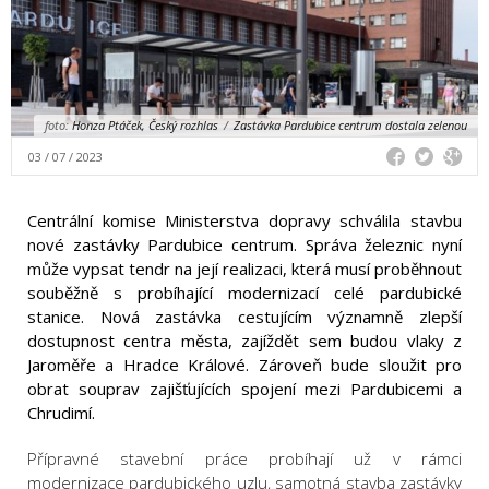
foto:
Honza Ptáček, Český rozhlas
/
Zastávka Pardubice centrum dostala zelenou
03 / 07 / 2023
Centrální komise Ministerstva dopravy schválila stavbu
nové zastávky Pardubice centrum. Správa železnic nyní
může vypsat tendr na její realizaci, která musí proběhnout
souběžně s probíhající modernizací celé pardubické
stanice. Nová zastávka cestujícím významně zlepší
dostupnost centra města, zajíždět sem budou vlaky z
Jaroměře a Hradce Králové. Zároveň bude sloužit pro
obrat souprav zajišťujících spojení mezi Pardubicemi a
Chrudimí.
Přípravné stavební práce probíhají už v rámci
modernizace pardubického uzlu, samotná stavba zastávky