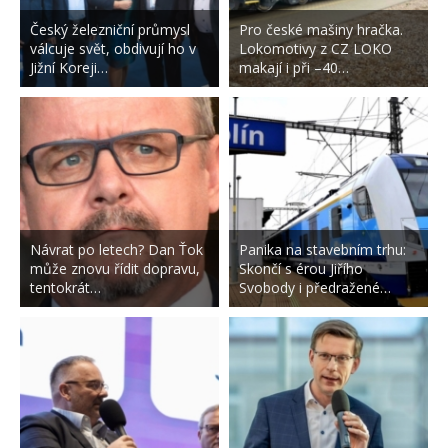
Český železniční průmysl
Pro české mašiny hračka.
válcuje svět, obdivují ho v
Lokomotivy z CZ LOKO
Jižní Koreji…
makají i při –40…
Návrat po letech? Dan Ťok
Panika na stavebním trhu:
může znovu řídit dopravu,
Skončí s érou Jiřího
tentokrát…
Svobody i předražené…