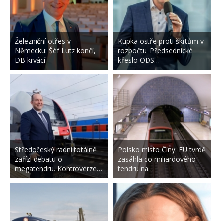
Železniční otřes v
Kupka ostře proti škrtům v
Německu: Šéf Lutz končí,
rozpočtu. Předsednické
DB krvácí
křeslo ODS…
Středočeský radní totálně
Polsko místo Číny: EU tvrdě
zařízl debatu o
zasáhla do miliardového
megatendru. Kontroverze…
tendru na…