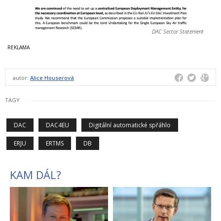
DAC Sector Statement
autor:
Alice Houserová
TAGY
DAC
DAC4EU
Digitální automatické spřáhlo
ERJU
ERTMS
DB
KAM DÁL?