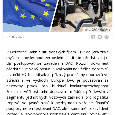
foto:
DAC
/
Redakce
07 / 07 / 2023
V Deutsche Bahn a síti členských firem CER od jara zrála
myšlenka poskytnout evropským institucím představu, jak
dál postupovat se zaváděním DAC. Poziční dokument
představuje velký posun v uvažování největších dopravců
a z některých hledisek je příznivý pro zájmy dopravců ve
střední a ve východní Evropě. DAC je považován za
nezbytný prvek pro budoucí konkurenceschopnost
železnice vůči ostatním dopravním módům, především v
segmentu jednotlivých vozových zásilek a pro logistiku.
Poprvé se jasně hlásí k nezbytnosti veřejné finanční
podpory nejen testování DAC, ale i samotného zavádění.
Požaduje, aby podpora probíhala z centrální úrovně, aby