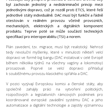
byl zachován jednotný a nediskriminační princip mezi
jednotlivými dopravci, což je rozdíl proti ETCS, které řeší
jednotlivé státy individuálně. DAC musí být funkční a řádně
otestován v reálném provozu včetně provozních,
mechanických, elektrických a digitálních komponent
produktu. Teprve poté se může součástí technických
specifikací pro interoperabilitu (TSI) a norem.
Plán zavedení, tzv. migrace, musí být realistický. Nehrozí
tedy revoluční myšlenky, které v minulosti někteří velcí
dopravci ve formě big bangu (DAC instalovat v celé Evropě
během několika týdnů na všechny vagóny a lokomotivy)
prosazovali. Poprvé se velcí dopravci přihlašují
k souběžnému provozu klasického spřáhla a DAC.
V pozici vyzývají Evropskou komisi a členské státy, aby
společně zahájily práci na vytvoření politických,
rozpočtových a legislativních rámcových podmínek pro
koordinované evropské zavádění systému DAC a jeho
automatizace a digitální technologie a zajistily významnou