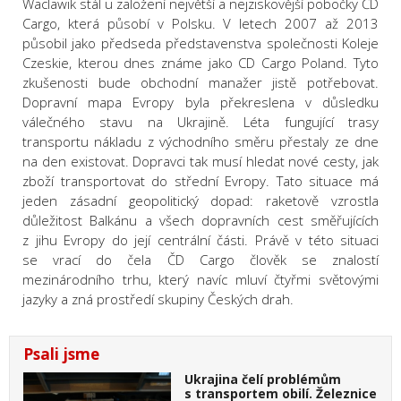
Waclawik stál u založení největší a nejziskovější pobočky ČD
Cargo, která působí v Polsku. V letech 2007 až 2013
působil jako předseda představenstva společnosti Koleje
Czeskie, kterou dnes známe jako CD Cargo Poland. Tyto
zkušenosti bude obchodní manažer jistě potřebovat.
Dopravní mapa Evropy byla překreslena v důsledku
válečného stavu na Ukrajině. Léta fungující trasy
transportu nákladu z východního směru přestaly ze dne
na den existovat. Dopravci tak musí hledat nové cesty, jak
zboží transportovat do střední Evropy. Tato situace má
jeden zásadní geopolitický dopad: raketově vzrostla
důležitost Balkánu a všech dopravních cest směřujících
z jihu Evropy do její centrální části. Právě v této situaci
se vrací do čela ČD Cargo člověk se znalostí
mezinárodního trhu, který navíc mluví čtyřmi světovými
jazyky a zná prostředí skupiny Českých drah.
Psali jsme
Ukrajina čelí problémům
s transportem obilí. Železnice