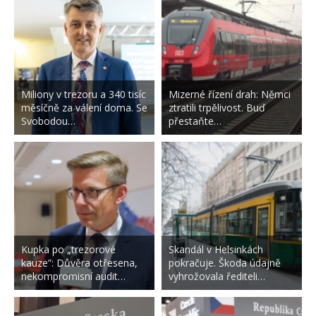
Miliony v trezoru a 340 tisíc
Mizerné řízení drah: Němci
měsíčně za válení doma. Se
ztratili trpělivost. Buď
Svobodou…
přestaňte…
Kupka po „trezorové
Skandál v Helsinkách
kauze”: Důvěra otřesena,
pokračuje. Škoda údajně
nekompromisní audit…
vyhrožovala řediteli…