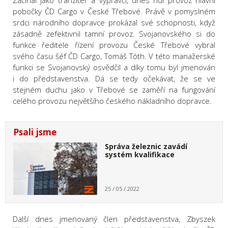
Začínal jako tranzitér a výpravčí, dnes řídí provoz hlavní
pobočky ČD Cargo v České Třebové. Právě v pomyslném
srdci národního dopravce prokázal své schopnosti, když
zásadně zefektivnil tamní provoz. Svojanovského si do
funkce ředitele řízení provozu České Třebové vybral
svého času šéf ČD Cargo, Tomáš Tóth. V této manažerské
funkci se Svojanovský osvědčil a díky tomu byl jmenován
i do představenstva. Dá se tedy očekávat, že se ve
stejném duchu jako v Třebové se zaměří na fungování
celého provozu největšího českého nákladního dopravce.
Psali jsme
Správa železnic zavádí
systém kvalifikace
25 / 05 / 2022
Další dnes jmenovaný člen představenstva, Zbyszek