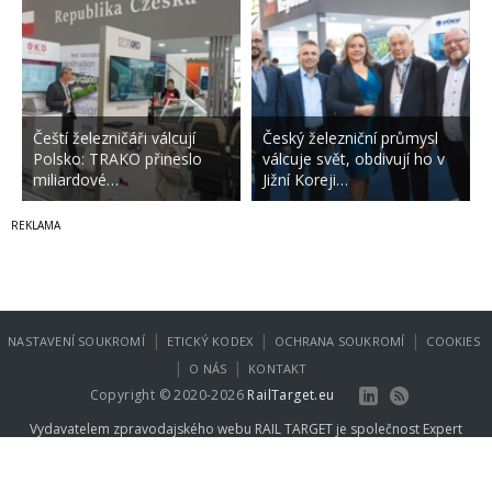
Čeští železničáři válcují
Český železniční průmysl
Polsko: TRAKO přineslo
válcuje svět, obdivují ho v
miliardové…
Jižní Koreji…
|
|
|
NASTAVENÍ SOUKROMÍ
ETICKÝ KODEX
OCHRANA SOUKROMÍ
COOKIES
|
|
O NÁS
KONTAKT
Copyright © 2020-2026
RailTarget.eu
Vydavatelem zpravodajského webu RAIL TARGET je společnost
Expert
Publishing Group s.r.o.
.
Více informací na
www.expertpublishing.eu