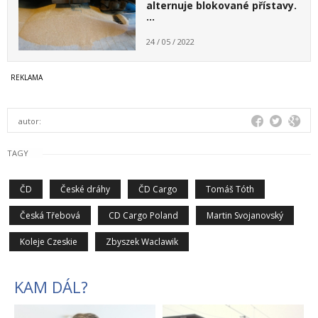
alternuje blokované přístavy.
…
24 / 05 / 2022
autor:
TAGY
ČD
České dráhy
ČD Cargo
Tomáš Tóth
Česká Třebová
CD Cargo Poland
Martin Svojanovský
Koleje Czeskie
Zbyszek Waclawik
KAM DÁL?