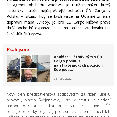
na agendu obchodu. Waclawik je totiž manažer, který
historicky založil nejúspěšnější pobočku ČD Cargo v
Polsku. V situaci, kdy se kvůli válce na Ukrajině změnila
dopravní mapa Evropy, je pro ČD Cargo klíčová právě
další obchodní expanze, a to na Balkán. Waclawika tak
čeká důležitá výzva.
Psali jsme
Analýza: Tóthův tým v ČD
Cargo posiluje
na strategických pozicích.
Kdo jsou…
25 / 05 / 2022
Nový člen představenstva zodpovědný za řízení úseku
provozu, Martin Svojanovský, ušel k postu ve vedení
národního dopravce dlouhou cestu. Pro skupinu ČD
pracuje prakticky celý svůj profesní život, téměř třicet let.