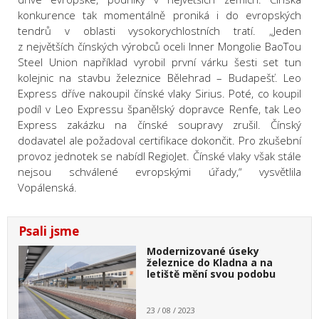
konkurence tak momentálně proniká i do evropských
tendrů v oblasti vysokorychlostních tratí. „Jeden
z největších čínských výrobců oceli Inner Mongolie BaoTou
Steel Union například vyrobil první várku šesti set tun
kolejnic na stavbu železnice Bělehrad – Budapešť. Leo
Express dříve nakoupil čínské vlaky Sirius. Poté, co koupil
podíl v Leo Expressu španělský dopravce Renfe, tak Leo
Express zakázku na čínské soupravy zrušil. Čínský
dodavatel ale požadoval certifikace dokončit. Pro zkušební
provoz jednotek se nabídl RegioJet. Čínské vlaky však stále
nejsou schválené evropskými úřady,“ vysvětlila
Vopálenská.
Psali jsme
Modernizované úseky
železnice do Kladna a na
letiště mění svou podobu
23 / 08 / 2023