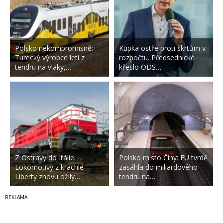
Polsko nekompromisně:
Kupka ostře proti škrtům v
Turecký výrobce letí z
rozpočtu. Předsednické
tendru na vlaky,…
křeslo ODS…
Z Ostravy do Itálie:
Polsko místo Číny: EU tvrdě
Lokomotivy z krachlé
zasáhla do miliardového
Liberty znovu ožily…
tendru na…