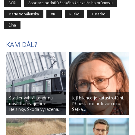
ACRI
Asociace podniků českého železničního průmyslu
Marie Vopálenská
VRT
Rusko
Turecko
Čína
KAM DÁL?
Stadler vyhrál tendr na
Její bilance je katastrofální.
nové tramvaje pro
Přinesla miliardovou díru.
Helsinky. Škoda vyřazena…
Šéfka…