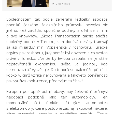
23 / 08 / 2023
Společnostem tak podle generální ředitelky asociace
podniků českého železničního průmyslu nezbývá nic
jiného, než zakládat společné podniky a dělit se s nimi
o své know-how. „Škoda Transportation takhle založila
společný podnik v Turecku, kam dodává desítky tramvají
za asi miliardu,“ míní Vopálenská v rozhovoru. Turecké
orgány pak rozhodují, jaký poměr byl dovezen a co vzniklo
právě v Turecku. „Ne že by Evropa zaspala, ale je stále
nejotevřenější ekonomikou světa. Je jedinou, kdo
se neuzavírá,“ vysvětluje. Do tendrů se pak může přihlásit
kdokoliv, čímž vzniká nerovnováha a takovéto otevřenosti
pak využívá konkurence, především ta čínská.
Evropou postupně putují obavy, aby železniční průmysl
nedopadl podobně, jako ten automobilový. Ten
momentálně čelí útokům čínských automobilek
s elektromobily, které postupně začínají skupovat některé,
dříve evropské, podniky v největších zemích. Čínská