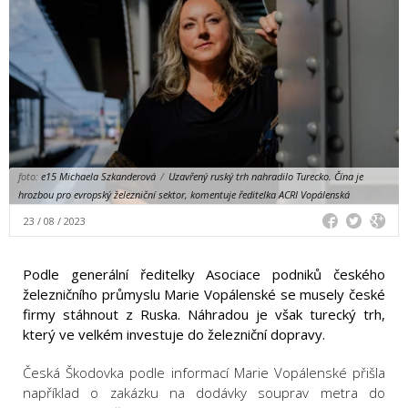
foto:
e15 Michaela Szkanderová
/
Uzavřený ruský trh nahradilo Turecko. Čína je
hrozbou pro evropský železniční sektor, komentuje ředitelka ACRI Vopálenská
23 / 08 / 2023
Podle generální ředitelky Asociace podniků českého
železničního průmyslu Marie Vopálenské se musely české
firmy stáhnout z Ruska. Náhradou je však turecký trh,
který ve velkém investuje do železniční dopravy.
Česká Škodovka podle informací Marie Vopálenské přišla
například o zakázku na dodávky souprav metra do