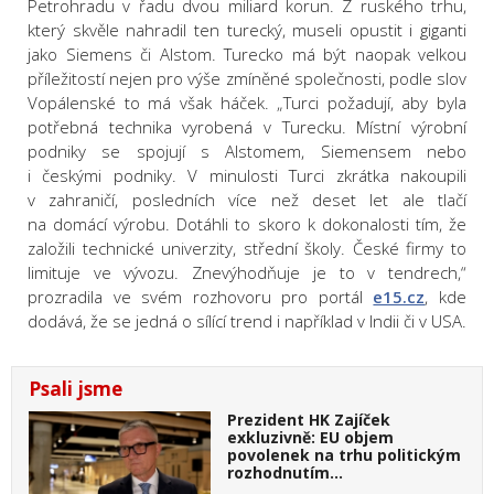
Petrohradu v řadu dvou miliard korun. Z ruského trhu,
který skvěle nahradil ten turecký, museli opustit i giganti
jako Siemens či Alstom. Turecko má být naopak velkou
příležitostí nejen pro výše zmíněné společnosti, podle slov
Vopálenské to má však háček. „Turci požadují, aby byla
potřebná technika vyrobená v Turecku. Místní výrobní
podniky se spojují s Alstomem, Siemensem nebo
i českými podniky. V minulosti Turci zkrátka nakoupili
v zahraničí, posledních více než deset let ale tlačí
na domácí výrobu. Dotáhli to skoro k dokonalosti tím, že
založili technické univerzity, střední školy. České firmy to
limituje ve vývozu. Znevýhodňuje je to v tendrech,“
prozradila ve svém rozhovoru pro portál
e15.cz
, kde
dodává, že se jedná o sílící trend i například v Indii či v USA.
Psali jsme
Prezident HK Zajíček
exkluzivně: EU objem
povolenek na trhu politickým
rozhodnutím…