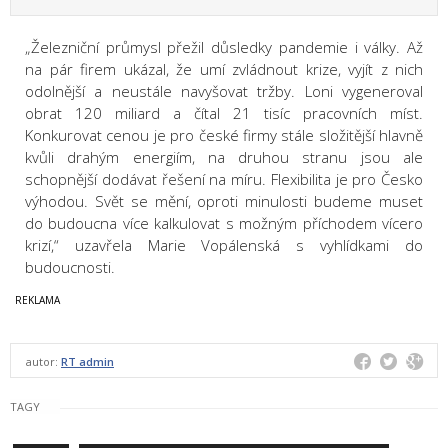
„Železniční průmysl přežil důsledky pandemie i války. Až
na pár firem ukázal, že umí zvládnout krize, vyjít z nich
odolnější a neustále navyšovat tržby. Loni vygeneroval
obrat 120 miliard a čítal 21 tisíc pracovních míst.
Konkurovat cenou je pro české firmy stále složitější hlavně
kvůli drahým energiím, na druhou stranu jsou ale
schopnější dodávat řešení na míru. Flexibilita je pro Česko
výhodou. Svět se mění, oproti minulosti budeme muset
do budoucna více kalkulovat s možným příchodem vícero
krizí,“ uzavřela Marie Vopálenská s vyhlídkami do
budoucnosti.
autor:
RT admin
TAGY