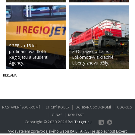
SGEF za 15 let
profinancoval flotilu
Z Ostravy do Itálie:
RegioJetu a Student
Lokomotivy z krachlé
Agency…
Liberty znovu ožily…
|
|
|
NASTAVENÍ SOUKROMÍ
ETICKÝ KODEX
OCHRANA SOUKROMÍ
COOKIES
|
|
O NÁS
KONTAKT
Copyright © 2020-2026
RailTarget.eu
Vydavatelem zpravodajského webu RAIL TARGET je společnost
Expert