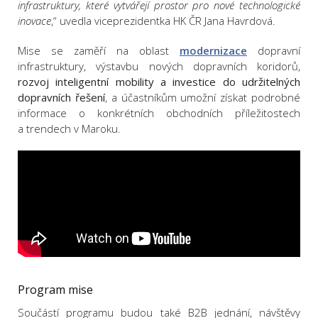
infrastruktury, které vytvářejí prostor pro nové technologické
inovace
,“ uvedla viceprezidentka HK ČR Jana Havrdová.
Mise se zaměří na oblast
modernizace
dopravní
infrastruktury, výstavbu nových dopravních koridorů,
rozvoj inteligentní mobility a investice do udržitelných
dopravních řešení
, a účastníkům umožní získat podrobné
informace o konkrétních obchodních příležitostech
a trendech v Maroku.
Program mise
Součástí programu budou také B2B jednání, návštěvy