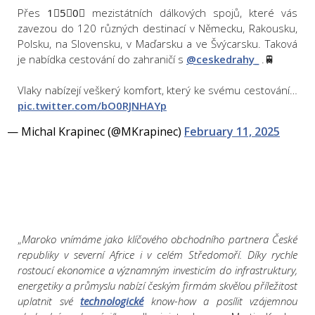
Přes 1⃣5⃣0⃣ mezistátních dálkových spojů, které vás
zavezou do 120 různých destinací v Německu, Rakousku,
Polsku, na Slovensku, v Maďarsku a ve Švýcarsku. Taková
je nabídka cestování do zahraničí s
@ceskedrahy_
.🚆
Vlaky nabízejí veškerý komfort, který ke svému cestování…
pic.twitter.com/bO0RJNHAYp
— Michal Krapinec (@MKrapinec)
February 11, 2025
„
Maroko vnímáme jako klíčového obchodního partnera České
republiky v severní Africe i v celém Středomoří. Díky rychle
rostoucí ekonomice a významným investicím do infrastruktury,
energetiky a průmyslu nabízí českým firmám skvělou příležitost
uplatnit své
technologické
know-how a posílit vzájemnou