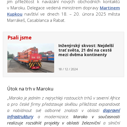
jim příležitost k navázání nových obchodních kontaktů
v Maroku. Delegace vedená ministrem dopravy
Martinem
Kupkou
navštíví ve dnech 18. – 20. února 2025 města
Marrákeš, Casablanca a Rabat.
Psali jsme
Inženýrský skvost: Nejdelší
trať světa, 21 dní na cestě
mezi dvěma kontinenty
18 / 12 / 2024
Útok na trh v Maroku
„
Maroko je jedním z nejrychleji rostoucích trhů v severní Africe
a pro české firmy představuje skvělou příležitost expandovat
a nabídnout své odborné znalosti v oblasti
dopravní
infrastruktury
a modernizace.
Maroko v současnosti
realizuje rozsáhlé projekty v oblasti železniční
a silniční