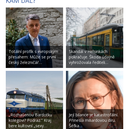
KAM DÁL?
Totální profík s evropským
Skandál v Helsinkách
přesahem: Může se první
pokračuje. Škoda údajně
český železničář…
vyhrožovala řediteli…
„Rozhašenou Bardotku
Její bilance je katastrofální.
kolegovi? Podraz.“ Kraj
Přinesla miliardovou díru.
bere kultovní „sexy…
Šéfka…