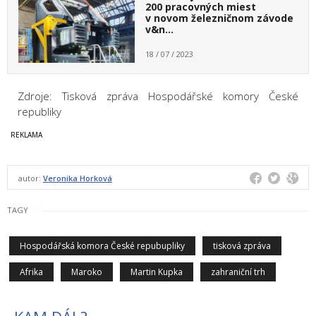
200 pracovných miest
v novom železničnom závode
v&n…
18 / 07 / 2023
Zdroje: Tisková zpráva Hospodářské komory České
republiky
autor:
Veronika Horková
TAGY
Hospodářská komora České repubupliky
tisková zpráva
Afrika
Maroko
Martin Kupka
zahraniční trh