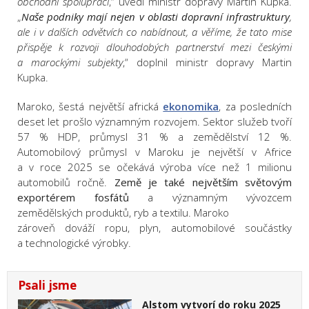
obchodní spolupráci
,“ uvedl ministr dopravy Martin Kupka.
„
Naše podniky mají nejen v oblasti dopravní infrastruktury
,
ale i v dalších odvětvích co nabídnout, a věříme, že tato mise
přispěje k rozvoji dlouhodobých partnerství mezi českými
a marockými subjekty
,“ doplnil ministr dopravy Martin
Kupka.
Maroko, šestá největší africká
ekonomika
, za posledních
deset let prošlo významným rozvojem. Sektor služeb tvoří
57 % HDP, průmysl 31 % a zemědělství 12 %.
Automobilový průmysl v Maroku je největší v Africe
a v roce 2025 se očekává výroba více než 1 milionu
automobilů ročně.
Země je také největším světovým
exportérem fosfátů
a významným vývozcem
zemědělských produktů, ryb a textilu. Maroko
zároveň dováží ropu, plyn, automobilové součástky
a technologické výrobky.
Psali jsme
Alstom vytvorí do roku 2025