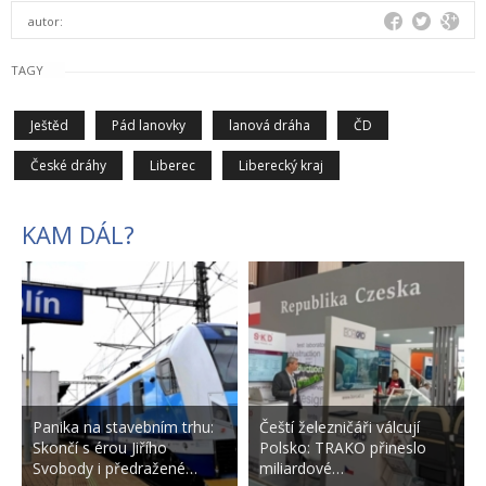
autor:
TAGY
Ještěd
Pád lanovky
lanová dráha
ČD
České dráhy
Liberec
Liberecký kraj
KAM DÁL?
Panika na stavebním trhu:
Čeští železničáři válcují
Skončí s érou Jiřího
Polsko: TRAKO přineslo
Svobody i předražené…
miliardové…