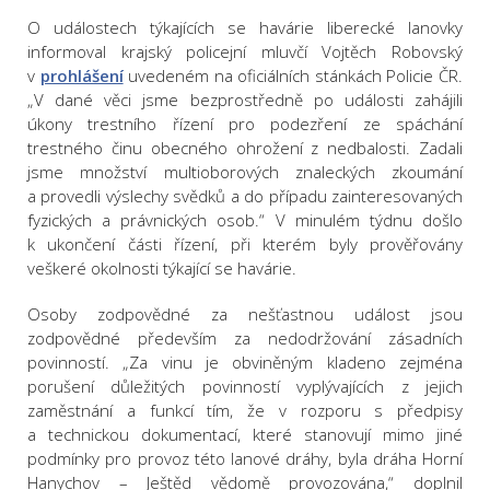
O událostech týkajících se havárie liberecké lanovky
informoval krajský policejní mluvčí Vojtěch Robovský
v
prohlášení
uvedeném na oficiálních stánkách Policie ČR.
„V dané věci jsme bezprostředně po události zahájili
úkony trestního řízení pro podezření ze spáchání
trestného činu obecného ohrožení z nedbalosti. Zadali
jsme množství multioborových znaleckých zkoumání
a provedli výslechy svědků a do případu zainteresovaných
fyzických a právnických osob.“ V minulém týdnu došlo
k ukončení části řízení, při kterém byly prověřovány
veškeré okolnosti týkající se havárie.
Osoby zodpovědné za nešťastnou událost jsou
zodpovědné především za nedodržování zásadních
povinností. „Za vinu je obviněným kladeno zejména
porušení důležitých povinností vyplývajících z jejich
zaměstnání a funkcí tím, že v rozporu s předpisy
a technickou dokumentací, které stanovují mimo jiné
podmínky pro provoz této lanové dráhy, byla dráha Horní
Hanychov – Ještěd vědomě provozována,“ doplnil