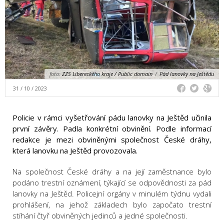
foto:
ZZS Libereckého kraje / Public domain
/
Pád lanovky na Ještědu
31 / 10 / 2023
Policie v rámci vyšetřování pádu lanovky na Ještěd učinila
první závěry. Padla konkrétní obvinění. Podle informací
redakce je mezi obviněnými společnost České dráhy,
která lanovku na Ještěd provozovala.
Na společnost České dráhy a na její zaměstnance bylo
podáno trestní oznámení, týkající se odpovědnosti za pád
lanovky na Ještěd. Policejní orgány v minulém týdnu vydali
prohlášení, na jehož základech bylo započato trestní
stíhání čtyř obviněných jedinců a jedné společnosti.