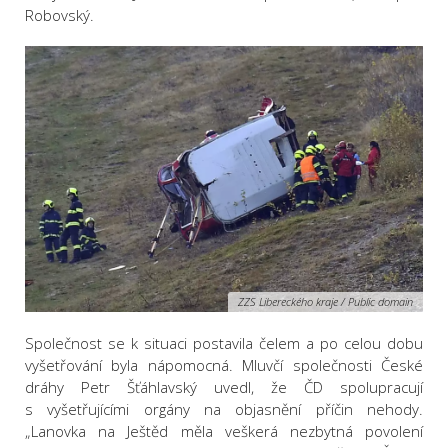
Robovský.
ZZS Libereckého kraje / Public domain
Společnost se k situaci postavila čelem a po celou dobu
vyšetřování byla nápomocná. Mluvčí společnosti České
dráhy Petr Šťáhlavský uvedl, že ČD spolupracují
s vyšetřujícími orgány na objasnění příčin nehody.
„Lanovka na Ještěd měla veškerá nezbytná povolení