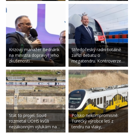
Krizový manažer Bednárik
Středočeský radní totálně
na ministra dopravy? Jeho
zařízl debatu o
zkušenosti…
megatendru. Kontroverze…
Stát to projel. Soud
Polsko nekompromisně:
rozmetal ÚOHS kvůli
Turecký výrobce letí z
nezákonným výlukám na…
tendru na vlaky,…