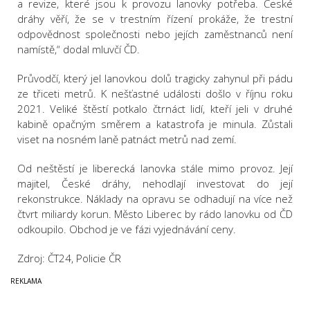
a revize, které jsou k provozu lanovky potřeba. České
dráhy věří, že se v trestním řízení prokáže, že trestní
odpovědnost společnosti nebo jejích zaměstnanců není
namístě,“ dodal mluvčí ČD.
Průvodčí, který jel lanovkou dolů tragicky zahynul při pádu
ze třiceti metrů. K nešťastné události došlo v říjnu roku
2021. Veliké štěstí potkalo čtrnáct lidí, kteří jeli v druhé
kabině opačným směrem a katastrofa je minula. Zůstali
viset na nosném laně patnáct metrů nad zemí.
Od neštěstí je liberecká lanovka stále mimo provoz. Její
majitel, České dráhy, nehodlají investovat do její
rekonstrukce. Náklady na opravu se odhadují na více než
čtvrt miliardy korun. Město Liberec by rádo lanovku od ČD
odkoupilo. Obchod je ve fázi vyjednávání ceny.
Zdroj: ČT24, Policie ČR