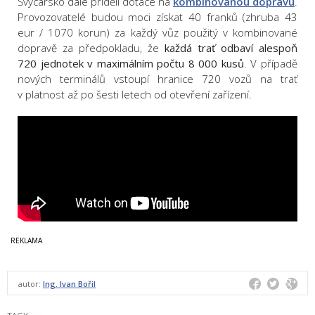
Švýcarsko dále přidělí dotace na
kombinovanou dopravu
.
Provozovatelé budou moci získat 40 franků (zhruba 43
eur / 1070 korun) za každý vůz použitý v kombinované
dopravě za předpokladu, že
každá trať odbaví alespoň
720 jednotek v maximálním počtu 8 000 kusů
. V případě
nových terminálů vstoupí hranice 720 vozů na trať
v platnost až po šesti letech od otevření zařízení.
autor:
Ing. Ivan Bořil