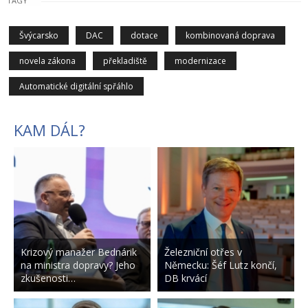
TAGY
Švýcarsko
DAC
dotace
kombinovaná doprava
novela zákona
překladiště
modernizace
Automatické digitální spřáhlo
KAM DÁL?
Krizový manažer Bednárik
Železniční otřes v
na ministra dopravy? Jeho
Německu: Šéf Lutz končí,
zkušenosti…
DB krvácí