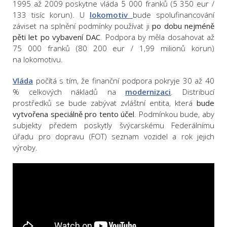
1995 až 2009 poskytne vláda 5 000 franků (5 350 eur /
133 tisíc korun). U
lokomotiv
bude spolufinancování
záviset na splnění podmínky používat ji
po dobu nejméně
pěti let po vybavení DAC
. Podpora by měla dosahovat až
75 000 franků (80 200 eur / 1,99 milionů korun)
na lokomotivu.
Vláda
počítá s tím, že finanční podpora pokryje 30 až 40
% celkových nákladů na
modernizaci
. Distribucí
prostředků se bude zabývat zvláštní entita, která
bude
vytvořena speciálně pro tento účel
. Podmínkou bude, aby
subjekty předem poskytly švýcarskému Federálnímu
úřadu pro dopravu (FOT) seznam vozidel a rok jejich
výroby.