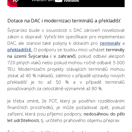
Dotace na DAC i modernizaci terminálů a překladišť
Švýcarsko bude v souvislosti s DAC zároveň novelizovat
zákon o dopravě. Vyřeší tím specifikace pro implementaci
DAC, ale stanoví také pokyny k dotacím pro
terminály
a
překladiště.
O podporu se budou moci ucházet
terminály
na území Švýcarska i v zahraničí
, pokud odbaví alespoň
720 plných vlaků nebo pokud mohou ročně odbavit 5 000
TEU. Modernizační projekty stávajících terminálů mohou
získat až 40 % nákladů, zatímco v případě výstavby nových
překladišť je to až 50 % a v případě terminálů
považovaných za celostátně významné až 80 %.
Je třeba zmínit, že FOT, který je pověřen rozdělováním
finančních prostředků, je může požadovat zpět, pokud
zařízení, která jsou příjemci podpory,
nedosáhnou do pěti
let udržitelnosti
, tj. určitého prahového objemu přeprav.