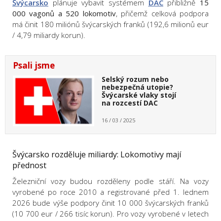
Švýcarsko
plánuje vybavit systémem
DAC
přibližně
15
000 vagonů a 520 lokomotiv
, přičemž celková podpora
má činit 180 miliónů švýcarských franků (192,6 milionů eur
/ 4,79 miliardy korun).
Psali jsme
Selský rozum nebo
nebezpečná utopie?
Švýcarské vlaky stojí
na rozcestí DAC
16 / 03 / 2025
Švýcarsko rozděluje miliardy: Lokomotivy mají
přednost
Železniční vozy budou rozděleny podle stáří. Na vozy
vyrobené po roce 2010 a registrované před 1. lednem
2026 bude výše podpory činit 10 000 švýcarských franků
(10 700 eur / 266 tisíc korun). Pro vozy vyrobené v letech