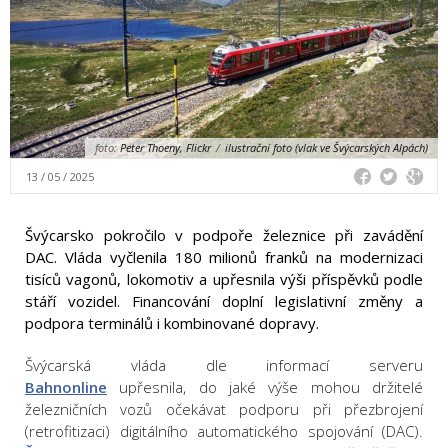
foto:
Peter Thoeny, Flickr
/
ilustrační foto (vlak ve Švýcarských Alpách)
13 / 05 / 2025
Švýcarsko pokročilo v podpoře železnice při zavádění
DAC. Vláda vyčlenila 180 milionů franků na modernizaci
tisíců vagonů, lokomotiv a upřesnila výši příspěvků podle
stáří vozidel. Financování doplní legislativní změny a
podpora terminálů i kombinované dopravy.
Švýcarská vláda dle informací serveru
Bahnonline
upřesnila, do jaké výše mohou držitelé
železničních vozů očekávat podporu při přezbrojení
(retrofitizaci) digitálního automatického spojování (DAC).