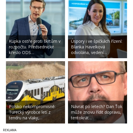
Kupka ostře proti škrtům v
Úspory i ve špičkách řízení:
rozpočtu. Předsednické
Blanka Havelková
křeslo ODS…
odvolána, vedení…
Polsko nekompromisně:
Návrat po letech? Dan Ťok
Turecký výrobce letí z
může znovu řídit dopravu,
tendru na vlaky,…
tentokrát…