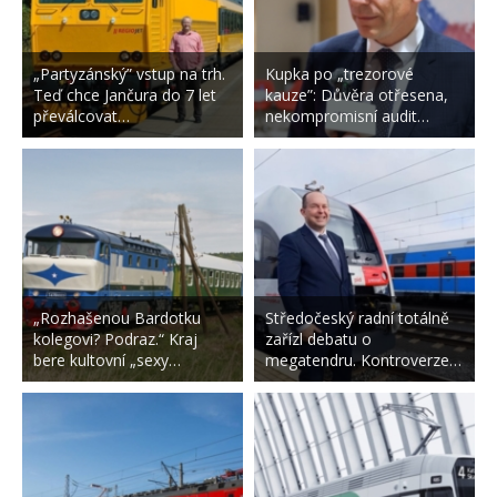
„Partyzánský” vstup na trh.
Kupka po „trezorové
Teď chce Jančura do 7 let
kauze”: Důvěra otřesena,
převálcovat…
nekompromisní audit…
„Rozhašenou Bardotku
Středočeský radní totálně
kolegovi? Podraz.“ Kraj
zařízl debatu o
bere kultovní „sexy…
megatendru. Kontroverze…