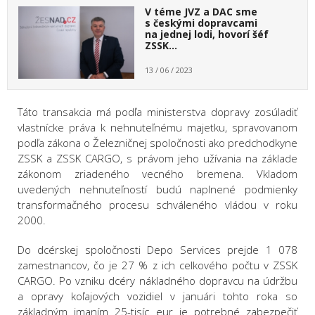
V téme JVZ a DAC sme
s českými dopravcami
na jednej lodi, hovorí šéf
ZSSK…
13 / 06 / 2023
Táto transakcia má podľa ministerstva dopravy zosúladiť
vlastnícke práva k nehnuteľnému majetku, spravovanom
podľa zákona o Železničnej spoločnosti ako predchodkyne
ZSSK a ZSSK CARGO, s právom jeho užívania na základe
zákonom zriadeného vecného bremena. Vkladom
uvedených nehnuteľností budú naplnené podmienky
transformačného procesu schváleného vládou v roku
2000.
Do dcérskej spoločnosti Depo Services prejde 1 078
zamestnancov, čo je 27 % z ich celkového počtu v ZSSK
CARGO. Po vzniku dcéry nákladného dopravcu na údržbu
a opravy koľajových vozidiel v januári tohto roka so
základným imaním 25-tisíc eur je potrebné zabezpečiť