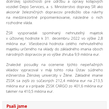
dcérskej spoločnosti pre údržbu a opravy koľajových
vozidiel Depo Services, a. s. Ministerstvo dopravy SR ako
akcionár železničných dopravcov predložilo oba návrhy
na medzirezortné pripomienkovanie, následne o nich
rozhodne vláda.
ŽSR vysporiadali spomínaný nehnuteľný majetok
v účtovnej hodnote k 31. decembru 2022 vo výške 2,8
milióna eur. Všeobecná hodnota celého nehnuteľného
majetku určeného na vklady do základného imania oboch
národných dopravcov je vo výške zhruba 9,9 milióna eur.
Znalecké posudky na ocenenie týchto nepeňažných
vkladov vypracoval v máji tohto roka Ústav súdneho
inžinierstva Žilinskej univerzity v Žiline. Základné imanie
ZSSK sa zvýši zo súčasných 212,4 milióna eur na 213,5
milióna eur a v prípade ZSSK CARGO zo 401,6 milióna eur
takmer na 410,5 milióna eur.
Psali jsme