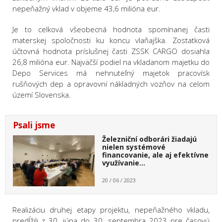
nepeňažný vklad v objeme 43,6 milióna eur.
Je to celková všeobecná hodnota spomínanej časti
materskej spoločnosti ku koncu vlaňajška. Zostatková
účtovná hodnota príslušnej časti ZSSK CARGO dosiahla
26,8 milióna eur. Najväčší podiel na vkladanom majetku do
Depo Services má nehnuteľný majetok pracovísk
rušňových dep a opravovní nákladných vozňov na celom
území Slovenska.
Psali jsme
Železniční odborári žiadajú
nielen systémové
financovanie, ale aj efektívne
využívanie…
20 / 06 / 2023
Realizáciu druhej etapy projektu, nepeňažného vkladu,
predĺžili z 30. júna do 30. septembra 2023 pre časovú