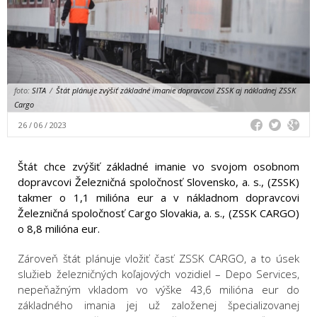
foto:
SITA
/
Štát plánuje zvýšiť základné imanie dopravcovi ZSSK aj nákladnej ZSSK
Cargo
26 / 06 / 2023
Štát chce zvýšiť základné imanie vo svojom osobnom
dopravcovi Železničná spoločnosť Slovensko, a. s., (ZSSK)
takmer o 1,1 milióna eur a v nákladnom dopravcovi
Železničná spoločnosť Cargo Slovakia, a. s., (ZSSK CARGO)
o 8,8 milióna eur.
Zároveň štát plánuje vložiť časť ZSSK CARGO, a to úsek
služieb železničných koľajových vozidiel – Depo Services,
nepeňažným vkladom vo výške 43,6 milióna eur do
základného imania jej už založenej špecializovanej