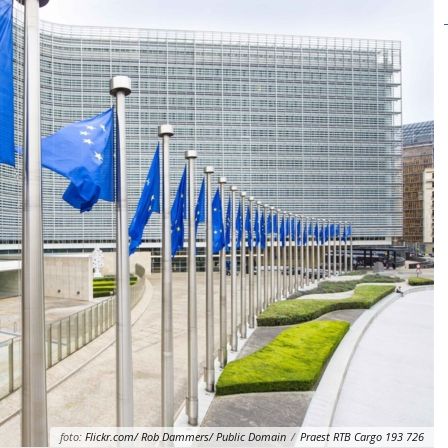
foto:
Flickr.com/ Rob Dammers/ Public Domain
/
Praest RTB Cargo 193 726