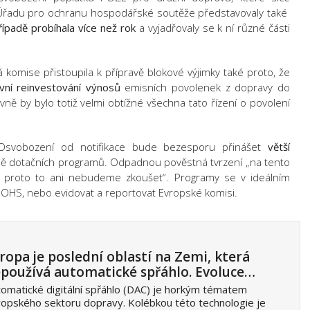
u Úřadu pro ochranu hospodářské soutěže představovaly také
řípadě probíhala více než rok
a vyjadřovaly se k ní různé části
 komise přistoupila k přípravě blokové výjimky také proto, že
vní reinvestování výnosů
emisních povolenek z dopravy do
ně by bylo totiž velmi obtížné všechna tato řízení o povolení
 Osvobození od notifikace bude bezesporu přinášet
větší
rbě dotačních programů. Odpadnou pověstná tvrzení „na tento
, proto to ani nebudeme zkoušet“. Programy se v ideálním
OHS, nebo evidovat a reportovat Evropské komisi.
ropa je poslední oblastí na Zemi, která
používá automatické spřáhlo. Evoluce…
omatické digitální spřáhlo (DAC) je horkým tématem
opského sektoru dopravy. Kolébkou této technologie je