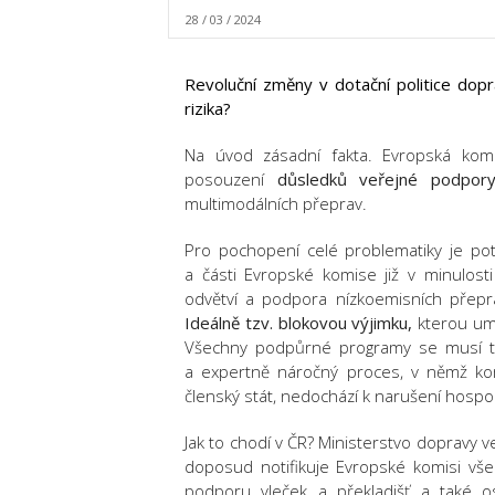
28 / 03 / 2024
Revoluční změny v dotační politice dopr
rizika?
Na úvod zásadní fakta. Evropská komi
posouzení
důsledků veřejné podpor
multimodálních přeprav.
Pro pochopení celé problematiky je pot
a části Evropské komise již v minulos
odvětví a podpora nízkoemisních přepra
Ideálně tzv. blokovou výjimku,
kterou umo
Všechny podpůrné programy se musí tot
a expertně náročný proces, v němž komi
členský stát, nedochází k narušení hospo
Jak to chodí v ČR? Ministerstvo dopravy
doposud notifikuje Evropské komisi vše
podporu vleček a překladišť a také o