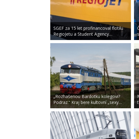
SGEF za 15 let profinancoval flotilu
RegioJetu a Student Agency…
„Rozhašenou Bardotku kolegovi?
Podraz.“ Kraj bere kultovní „sexy…