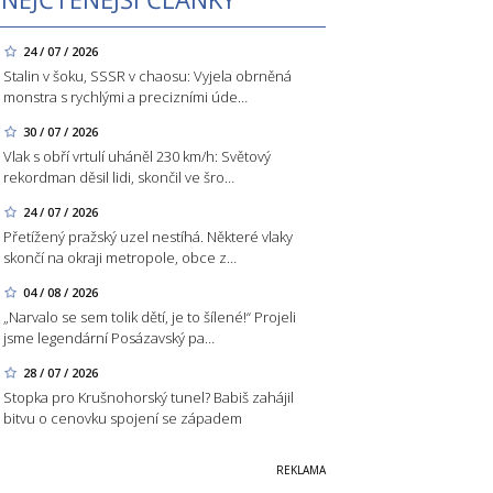
24 / 07 / 2026
Stalin v šoku, SSSR v chaosu: Vyjela obrněná
monstra s rychlými a precizními úde…
30 / 07 / 2026
Vlak s obří vrtulí uháněl 230 km/h: Světový
rekordman děsil lidi, skončil ve šro…
24 / 07 / 2026
Přetížený pražský uzel nestíhá. Některé vlaky
skončí na okraji metropole, obce z…
04 / 08 / 2026
„Narvalo se sem tolik dětí, je to šílené!“ Projeli
jsme legendární Posázavský pa…
28 / 07 / 2026
Stopka pro Krušnohorský tunel? Babiš zahájil
bitvu o cenovku spojení se západem