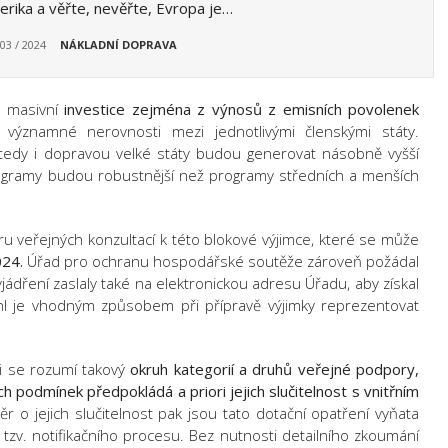
rika a věřte, nevěřte, Evropa je…
 03 / 2024
NÁKLADNÍ DOPRAVA
e masivní
investice zejména z výnosů z emisních povolenek
významné nerovnosti mezi jednotlivými členskými státy.
edy i dopravou velké státy budou generovat násobně vyšší
rogramy budou robustnější než programy středních a menších
u veřejných konzultací k této blokové výjimce, které se může
024.
Úřad pro ochranu hospodářské soutěže zároveň požádal
jádření zaslaly také na elektronickou adresu Úřadu, aby získal
hl je vhodným způsobem při přípravě výjimky reprezentovat
i se rozumí takový
okruh kategorií a druhů veřejné podpory,
h podmínek předpokládá a priori jejich slučitelnost s vnitřním
 o jejich slučitelnost pak jsou tato dotační opatření vyňata
tzv. notifikačního procesu. Bez nutnosti detailního zkoumání