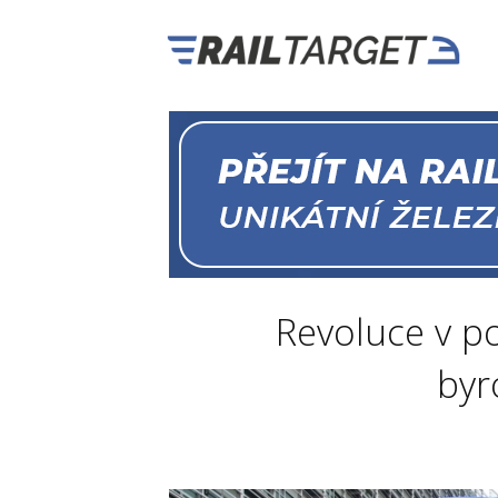
Revoluce v p
byr