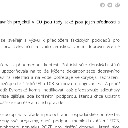
avních projektů v EU jsou tady. Jaké jsou jejich přednosti a
se zveřejnila výzvu k předložení faktických podkladů pro
y
pro železniční a vnitrozemskou vodní dopravu včetně
řeba si připomenout kontext. Politická vůle členských států
ti upozorňovala na to, že kýžená dekarbonizace dopravního
v na železnici a na vodě potřebuje velkorysejší zacházení.
žňuje dle článků 93 a 108 Smlouva o fungování EU. A proč?
iž Evropské komisi notifikovat, což představuje zdlouhavý
se zjišťuje, zda konkrétní podporou, kterou chce uplatnit
dářské soutěže a tržních pravidel.
 ve spolupráci s Úřadem pro ochranu hospodářské soutěže tak
chny své programy, např. podporu mobilních zařízení ETCS,
svobození poplatku POZE pro drážní dopravu, které sice