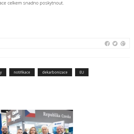
otace celkem snadno poskytnout.
ky
notifikace
dekarbonizace
EU