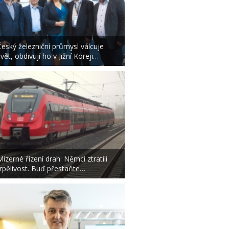
Český železniční průmysl válcuje
svět, obdivují ho v Jižní Koreji…
Mizerné řízení drah: Němci ztratili
trpělivost. Buď přestaňte…