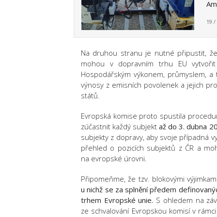
Ame
19 /
Na druhou stranu je nutné připustit, ž
mohou v dopravním trhu EU vytvořit 
Hospodářským výkonem, průmyslem, a t
výnosy z emisních povolenek a jejich p
států.
Evropská komise proto spustila procedur
zúčastnit každý subjekt
až do 3. dubna 2
subjekty z dopravy, aby svoje případná vy
přehled o pozicích subjektů z ČR a mo
na evropské úrovni.
Připomeňme, že tzv. blokovými výjimkam
u nichž se za splnění předem definovanýc
trhem Evropské unie.
S ohledem na závěr
ze schvalování Evropskou komisí v rámci 