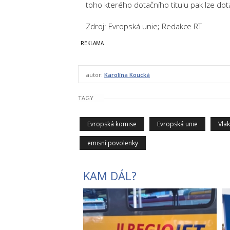
toho kterého dotačního titulu pak lze d
Zdroj: Evropská unie; Redakce RT
autor:
Karolína Koucká
TAGY
Evropská komise
Evropská unie
Vla
emisní povolenky
KAM DÁL?