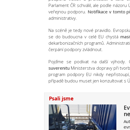
Parlament ČR schválil, ale podle názor
veřejnou podporu.
Notifikace v tomto p
administrativy.
Na scéně je tedy nové pravidlo. Evropská
se do budoucna v celé EU chystá
masi
dekarbonizačních programů. Administrativ
čerpání podpory zvládnout.
Pojďme se podívat na další výhody.
suverenitu
Ministerstva dopravy při tvo
program podpory EU nikdy nepřistoupí
případě budou muset jen konzultovat s Ú
Psali jsme
Ev
ne
Aut
evr