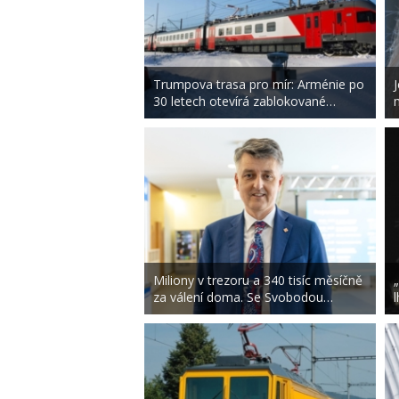
Trumpova trasa pro mír: Arménie po
J
30 letech otevírá zablokované…
Miliony v trezoru a 340 tisíc měsíčně
za válení doma. Se Svobodou…