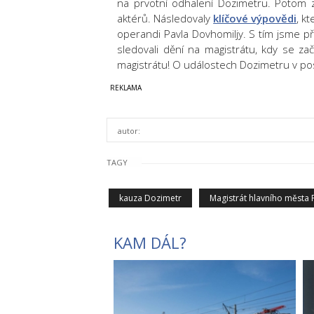
na prvotní odhalení Dozimetru. Potom 
aktérů. Následovaly
klíčové výpovědi
, k
operandi Pavla Dovhomiljy. S tím jsme př
sledovali dění na magistrátu, kdy se za
magistrátu! O událostech Dozimetru v po
autor:
TAGY
kauza Dozimetr
Magistrát hlavního města 
KAM DÁL?