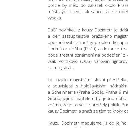
policie by mělo do zakázek okolo Pražs
městských firem, tak šance, že se odeh
vysoká.
Další novinkou z kauzy Dozimetr je dalš
a člen zastupitelstva pražského magistr
upozorňoval na možný problém korupce 
i primátora Hřiba (Piráti) a dokonce i
podal trestní oznámení na podezření z 
však Portlíkovo (ODS) varování ignorov
na magistrátu.
To rozjelo magistrátní slovní přestřelku
v souvislosti s holešovickým nádražím
a Scheinherra (Praha Sobě). Praha 9 m
Group, jejímž majitelem byl jednu dobu 
známo, že je to velice protřelý politik. 
kauzy Dozimetr a snaží se těmito kroky o
Kauzu Dozimetr mapujeme již od jejíh