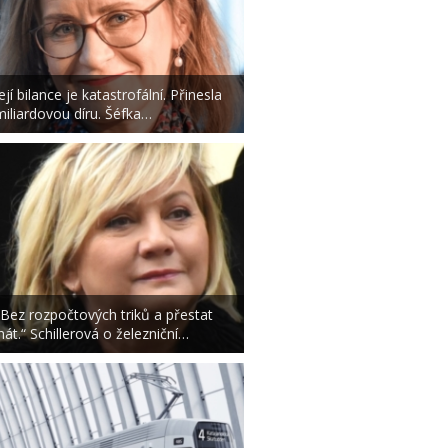
ejí bilance je katastrofální. Přinesla
miliardovou díru. Šéfka…
„Bez rozpočtových triků a přestat
lhát.“ Schillerová o železniční…