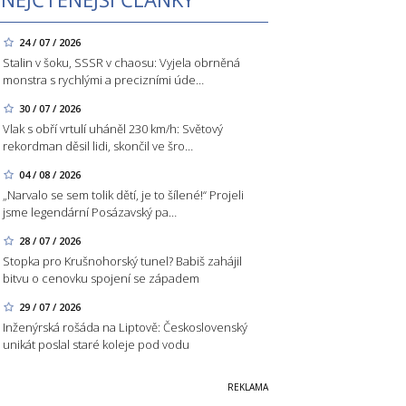
24 / 07 / 2026
Stalin v šoku, SSSR v chaosu: Vyjela obrněná
monstra s rychlými a precizními úde…
30 / 07 / 2026
Vlak s obří vrtulí uháněl 230 km/h: Světový
rekordman děsil lidi, skončil ve šro…
04 / 08 / 2026
„Narvalo se sem tolik dětí, je to šílené!“ Projeli
jsme legendární Posázavský pa…
28 / 07 / 2026
Stopka pro Krušnohorský tunel? Babiš zahájil
bitvu o cenovku spojení se západem
29 / 07 / 2026
Inženýrská rošáda na Liptově: Československý
unikát poslal staré koleje pod vodu