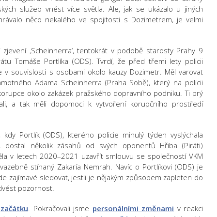
kých služeb vnést více světla. Ale, jak se ukázalo u jiných
rávalo něco nekalého ve spojitosti s Dozimetrem, je velmi
í zjevení ‚Scheinherra‘, tentokrát v podobě starosty Prahy 9
átu Tomáše Portlíka (ODS). Tvrdí, že před třemi lety policii
v souvislosti s osobami okolo kauzy Dozimetr. Měl varovat
 samotného Adama Scheinherra (Praha Sobě), který na policii
korupce okolo zakázek pražského dopravního podniku. Ti prý
ali, a tak měli dopomoci k vytvoření korupčního prostředí
, kdy Portlík (ODS), kterého policie minulý týden vyslýchala
, dostal několik zásahů od svých oponentů Hřiba (Piráti)
ěla v letech 2020–2021 uzavřít smlouvu se společností VKM
vazebně stíhaný Zakaría Nemrah. Navíc o Portlíkovi (ODS) je
Bude zajímavé sledovat, jestli je nějakým způsobem zapleten do
dvést pozornost.
o
začátku
. Pokračovali jsme
personálními změnami
v reakci