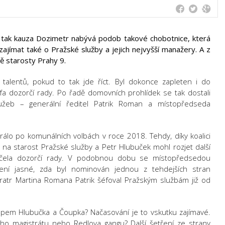
ch, tak kauza Dozimetr nabývá podob takové chobotnice, která
zajímat také o Pražské služby a jejich nejvyšší manažery. A z
bě starosty Prahy 9.
alentů, pokud to tak jde říct. Byl dokonce zapleten i do
éfa dozorčí rady. Po řadě domovních prohlídek se tak dostali
lužeb – generální ředitel Patrik Roman a místopředseda
álo po komunálních volbách v roce 2018. Tehdy, díky koalici
N na starost Pražské služby a Petr Hlubuček mohl rozjet další
 čela dozorčí rady. V podobnou dobu se místopředsedou
ení jasné, zda byl nominován jednou z tehdejších stran
atr Martina Romana Patrik šéfoval Pražským službám již od
tupem Hlubučka a Čoupka? Načasování je to vskutku zajímavé.
ho magistrátu nebo Redlova gangu? Další šetření ze strany