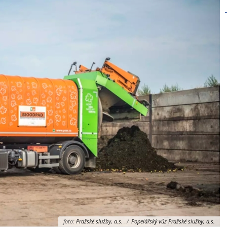
foto:
Pražské služby, a.s.
/
Popelářský vůz Pražské služby, a.s.