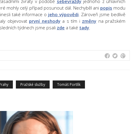
zásadními zvraty v podobě
sebevraždy
jednoho z úhlavních
teré mohly celý případ posunout dál. Nechyběl ani
popis
modu
inesli také informace o
jeho výpovědi
. Zároveň jsme bedlivě
čaly objevovat
první neshody
a s tím i
změny
na pražském
sledních týdnech jsme psali
zde
a také
tady
.
Prahy
Pražské služby
Tomáš Portlík