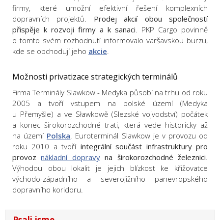
firmy, které umožní efektivní řešení komplexních
dopravních projektů.
Prodej akcií obou společností
přispěje k rozvoji firmy a k sanaci
. PKP Cargo povinně
o tomto svém rozhodnutí informovalo varšavskou burzu,
kde se obchodují jeho
akcie
.
Možnosti privatizace strategických terminálů
Firma Terminály Slawkow - Medyka působí na trhu od roku
2005 a tvoří vstupem na polské území (Medyka
u Přemyšle) a ve Sławkowě (Slezské vojvodství) počátek
a konec širokorozchodné trati, která vede historicky až
na území
Polska
. Euroterminál Slawkow je v provozu od
roku 2010 a tvoří
integrální součást infrastruktury pro
provoz
nákladní dopravy
na širokorozchodné železnici
.
Výhodou obou lokalit je jejich blízkost ke křižovatce
východo-západního a severojižního panevropského
dopravního koridoru.
Psali jsme