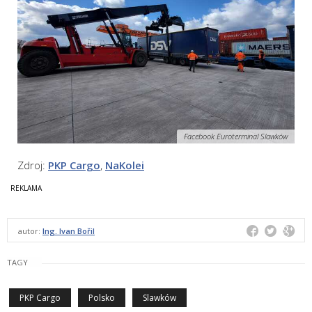
Facebook Euroterminal Slawków
Zdroj:
PKP Cargo
,
NaKolei
autor:
Ing. Ivan Bořil
TAGY
PKP Cargo
Polsko
Slawków