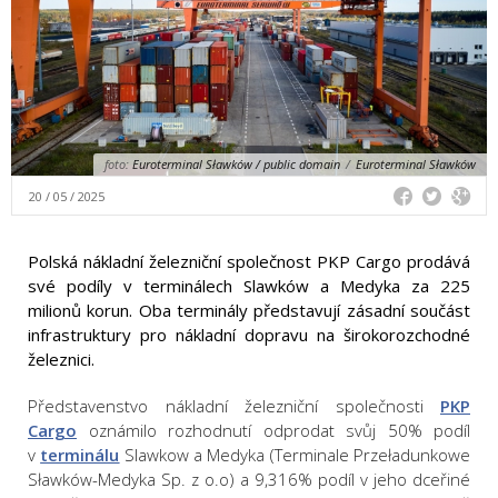
foto:
Euroterminal Sławków / public domain
/
Euroterminal Sławków
20 / 05 / 2025
Polská nákladní železniční společnost PKP Cargo prodává
své podíly v terminálech Slawków a Medyka za 225
milionů korun. Oba terminály představují zásadní součást
infrastruktury pro nákladní dopravu na širokorozchodné
železnici.
Představenstvo nákladní železniční společnosti
PKP
Cargo
oznámilo rozhodnutí odprodat svůj 50% podíl
v
terminálu
Slawkow a Medyka (Terminale Przeładunkowe
Sławków-Medyka Sp. z o.o) a 9,316% podíl v jeho dceřiné