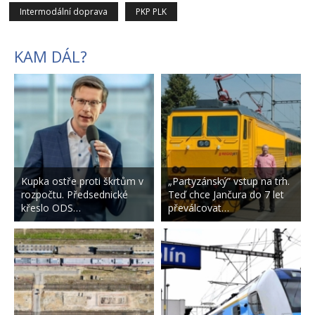
Intermodální doprava
PKP PLK
KAM DÁL?
Kupka ostře proti škrtům v
„Partyzánský” vstup na trh.
rozpočtu. Předsednické
Teď chce Jančura do 7 let
křeslo ODS…
převálcovat…