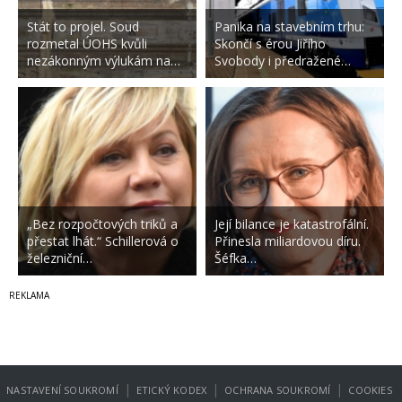
Stát to projel. Soud
Panika na stavebním trhu:
rozmetal ÚOHS kvůli
Skončí s érou Jiřího
nezákonným výlukám na…
Svobody i předražené…
„Bez rozpočtových triků a
Její bilance je katastrofální.
přestat lhát.“ Schillerová o
Přinesla miliardovou díru.
železniční…
Šéfka…
|
|
|
NASTAVENÍ SOUKROMÍ
ETICKÝ KODEX
OCHRANA SOUKROMÍ
COOKIES