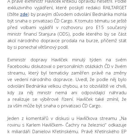
A právě exministr Havlíček kritikou opravdu nešetřil. Podle
exkluzivního vyjádření, které poskytl redakci RAILTARGET
(čtěte
zde
) by pravým důvodem odvolání Bednárika mohla
být snaha o privatizaci ČD Cargo. K tomuto tématu se ještě
před volbami vyjádřil v rozhovoru pro E15 současný
ministr financí Stanjura (ODS), podle kterého by se část
akcií národního dopravce prodala na burze, přičemž stát
by si ponechal většinový podíl.
Exministr dopravy Havlíček minulý týden na svém
Facebooku diskutoval o personálních otázkách ČD v živém
streamu, který byl tematicky zaměřen právě na změny
ve vedení národního dopravce. Uvedl, že podle něj bylo
odvolání Bednárika velkou chybou, a to obzvláště ve chvíli,
kdy za něj ministr nemá ani odpovídající náhradu
a realizuje se výběrové řízení. Havlíček také zmínil, že
za vším může být snaha o privatizaci ČD Cargo.
Jeden z komentářů v diskusi u Havlíčkova streamu „Na
rovinu s Karlem Havlíčkem- Čachry na železnici“ odkazuje
k miliardáři Danielovi Křetínskému. Právě Křetínského EP