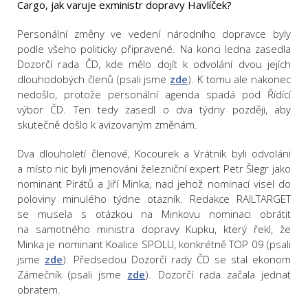
Cargo, jak varuje exministr dopravy Havlíček?
Personální změny ve vedení národního dopravce byly
podle všeho politicky připravené. Na konci ledna zasedla
Dozorčí rada ČD, kde mělo dojít k odvolání dvou jejích
dlouhodobých členů (psali jsme
zde
). K tomu ale nakonec
nedošlo, protože personální agenda spadá pod Řídící
výbor ČD. Ten tedy zasedl o dva týdny později, aby
skutečně došlo k avizovaným změnám.
Dva dlouholetí členové, Kocourek a Vrátník byli odvoláni
a místo nic byli jmenováni železniční expert Petr Šlegr jako
nominant Pirátů a Jiří Minka, nad jehož nominací visel do
poloviny minulého týdne otazník. Redakce RAILTARGET
se musela s otázkou na Minkovu nominaci obrátit
na samotného ministra dopravy Kupku, který řekl, že
Minka je nominant Koalice SPOLU, konkrétně TOP 09 (psali
jsme
zde
). Předsedou Dozorčí rady ČD se stal ekonom
Zámečník (psali jsme
zde
). Dozorčí rada začala jednat
obratem.