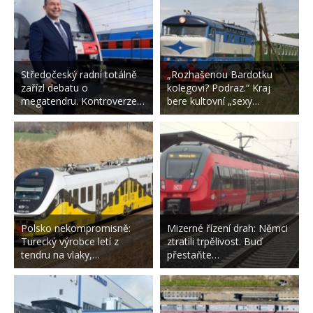
Středočeský radní totálně
„Rozhašenou Bardotku
zařízl debatu o
kolegovi? Podraz.“ Kraj
megatendru. Kontroverze…
bere kultovní „sexy…
Polsko nekompromisně:
Mizerné řízení drah: Němci
Turecký výrobce letí z
ztratili trpělivost. Buď
tendru na vlaky,…
přestaňte…