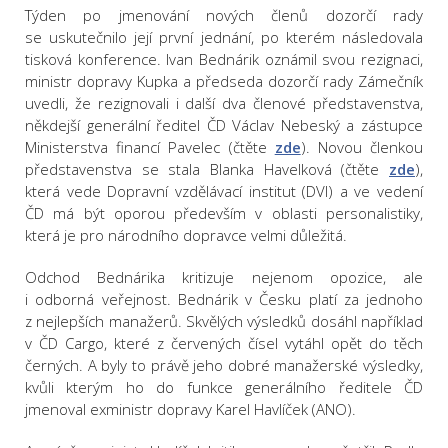
Týden po jmenování nových členů dozorčí rady
se uskutečnilo její první jednání, po kterém následovala
tisková konference. Ivan Bednárik oznámil svou rezignaci,
ministr dopravy Kupka a předseda dozorčí rady Zámečník
uvedli, že rezignovali i další dva členové představenstva,
někdejší generální ředitel ČD Václav Nebeský a zástupce
Ministerstva financí Pavelec (čtěte
zde
). Novou členkou
představenstva se stala Blanka Havelková (čtěte
zde
),
která vede Dopravní vzdělávací institut (DVI) a ve vedení
ČD má být oporou především v oblasti personalistiky,
která je pro národního dopravce velmi důležitá.
Odchod Bednárika kritizuje nejenom opozice, ale
i odborná veřejnost. Bednárik v Česku platí za jednoho
z nejlepších manažerů. Skvělých výsledků dosáhl například
v ČD Cargo, které z červených čísel vytáhl opět do těch
černých. A byly to právě jeho dobré manažerské výsledky,
kvůli kterým ho do funkce generálního ředitele ČD
jmenoval exministr dopravy Karel Havlíček (ANO).