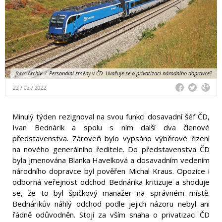
foto:
Archiv
/
Personální změny v ČD. Uvažuje se o privatizaci národního dopravce?
22 / 02 / 2022
Minulý týden rezignoval na svou funkci dosavadní šéf ČD,
Ivan Bednárik a spolu s ním další dva členové
představenstva. Zároveň bylo vypsáno výběrové řízení
na nového generálního ředitele. Do představenstva ČD
byla jmenována Blanka Havelková a dosavadním vedením
národního dopravce byl pověřen Michal Kraus. Opozice i
odborná veřejnost odchod Bednárika kritizuje a shoduje
se, že to byl špičkový manažer na správném místě.
Bednárikův náhlý odchod podle jejich názoru nebyl ani
řádně odůvodněn. Stojí za vším snaha o privatizaci ČD