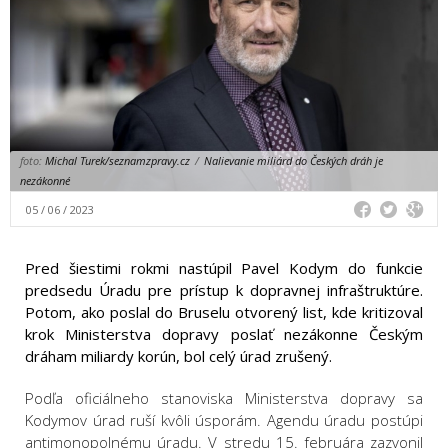
foto:
Michal Turek/seznamzpravy.cz
/
Nalievanie miliárd do Českých dráh je
nezákonné
05 / 06 / 2023
Pred šiestimi rokmi nastúpil Pavel Kodym do funkcie
predsedu Úradu pre prístup k dopravnej infraštruktúre.
Potom, ako poslal do Bruselu otvorený list, kde kritizoval
krok Ministerstva dopravy poslať nezákonne Českým
dráham miliardy korún, bol celý úrad zrušený.
Podľa oficiálneho stanoviska Ministerstva dopravy sa
Kodymov úrad ruší kvôli úsporám. Agendu úradu postúpi
antimonopolnému úradu. V stredu 15. februára zazvonil