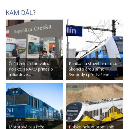
KAM DÁL?
Čeští železničáři válcují
Panika na stavebním trhu:
Polsko: TRAKO přineslo
Skončí s érou Jiřího
miliardové…
Svobody i předražené…
Motorová pila řeže
Polsko nekompromisně: