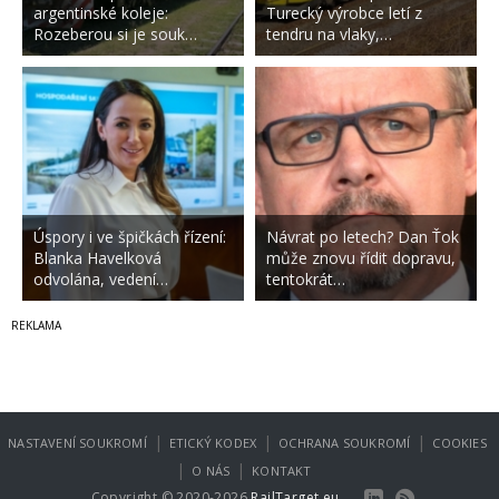
argentinské koleje:
Turecký výrobce letí z
Rozeberou si je souk…
tendru na vlaky,…
Úspory i ve špičkách řízení:
Návrat po letech? Dan Ťok
Blanka Havelková
může znovu řídit dopravu,
odvolána, vedení…
tentokrát…
|
|
|
NASTAVENÍ SOUKROMÍ
ETICKÝ KODEX
OCHRANA SOUKROMÍ
COOKIES
|
|
O NÁS
KONTAKT
Copyright © 2020-2026
RailTarget.eu