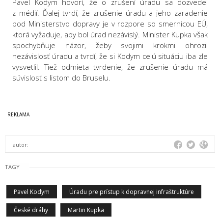
Pavel Kodym hovorí, že o zrušení úradu sa dozvedel
z médií. Ďalej tvrdí, že zrušenie úradu a jeho zaradenie
pod Ministerstvo dopravy je v rozpore so smernicou EÚ,
ktorá vyžaduje, aby bol úrad nezávislý. Minister Kupka však
spochybňuje názor, žeby svojimi krokmi ohrozil
nezávislosť úradu a tvrdí, že si Kodym celú situáciu iba zle
vysvetlil. Tiež odmieta tvrdenie, že zrušenie úradu má
súvislosť s listom do Bruselu.
autor:
TAGY
Pavel Kodym
Úradu pre prístup k dopravnej infraštruktúre
České dráhy
Martin Kupka