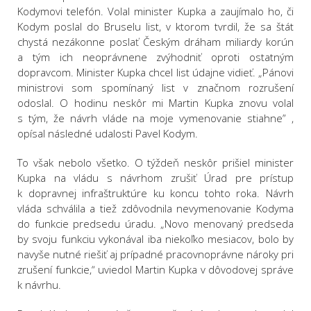
Kodymovi telefón. Volal minister Kupka a zaujímalo ho, či
Kodym poslal do Bruselu list, v ktorom tvrdil, že sa štát
chystá nezákonne poslať Českým dráham miliardy korún
a tým ich neoprávnene zvýhodniť oproti ostatným
dopravcom. Minister Kupka chcel list údajne vidieť. „Pánovi
ministrovi som spomínaný list v značnom rozrušení
odoslal. O hodinu neskôr mi Martin Kupka znovu volal
s tým, že návrh vláde na moje vymenovanie stiahne” ,
opísal následné udalosti Pavel Kodym.
To však nebolo všetko. O týždeň neskôr prišiel minister
Kupka na vládu s návrhom zrušiť Úrad pre prístup
k dopravnej infraštruktúre ku koncu tohto roka. Návrh
vláda schválila a tiež zdôvodnila nevymenovanie Kodyma
do funkcie predsedu úradu. „Novo menovaný predseda
by svoju funkciu vykonával iba niekoľko mesiacov, bolo by
navyše nutné riešiť aj prípadné pracovnoprávne nároky pri
zrušení funkcie,“ uviedol Martin Kupka v dôvodovej správe
k návrhu.