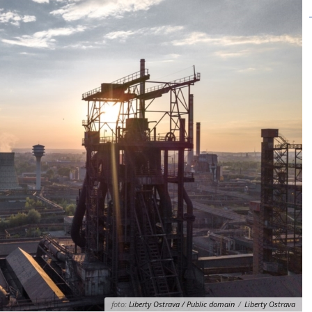
foto:
Liberty Ostrava / Public domain
/
Liberty Ostrava