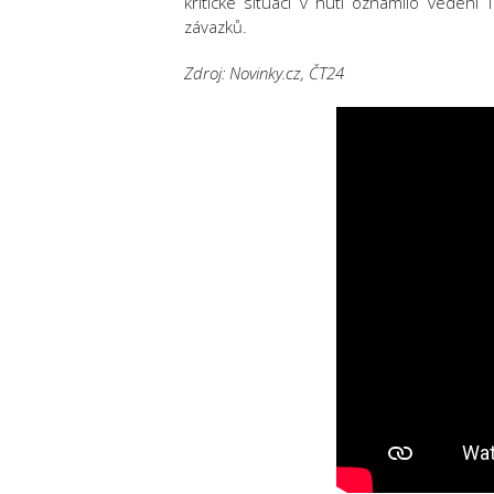
kritické situaci v huti oznámilo veden
závazků.
Zdroj: Novinky.cz, ČT24