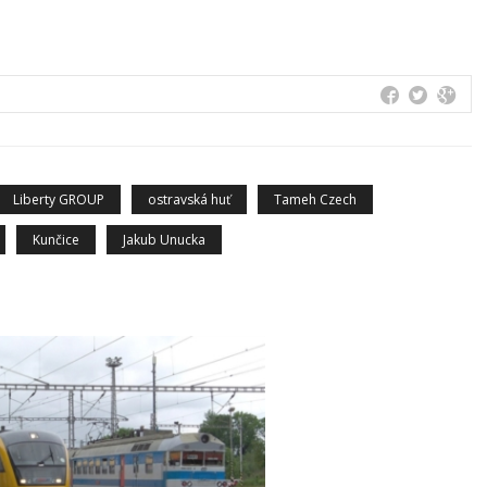
Liberty GROUP
ostravská huť
Tameh Czech
Kunčice
Jakub Unucka