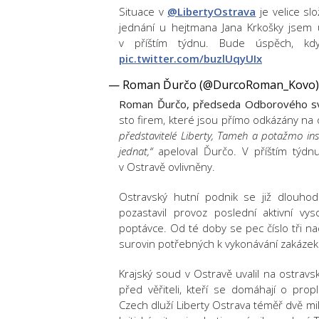
Situace v
@LibertyOstrava
je velice sl
jednání u hejtmana Jana Krkošky jsem u
v příštím týdnu. Bude úspěch, kd
pic.twitter.com/buzlUqyUIx
— Roman Ďurčo (@DurcoRoman_Kovo
Roman Ďurčo, předseda Odborového 
sto firem, které jsou přímo odkázány n
představitelé Liberty, Tameh a potažmo ins
jednat,“
apeloval Ďurčo. V příštím týdn
v Ostravě ovlivněny.
Ostravský hutní podnik se již dlouho
pozastavil provoz poslední aktivní vy
poptávce. Od té doby se pec číslo tři n
surovin potřebných k vykonávání zakázek 
Krajský soud v Ostravě uvalil na ostravs
před věřiteli, kteří se domáhají o pro
Czech dluží Liberty Ostrava téměř dvě mili