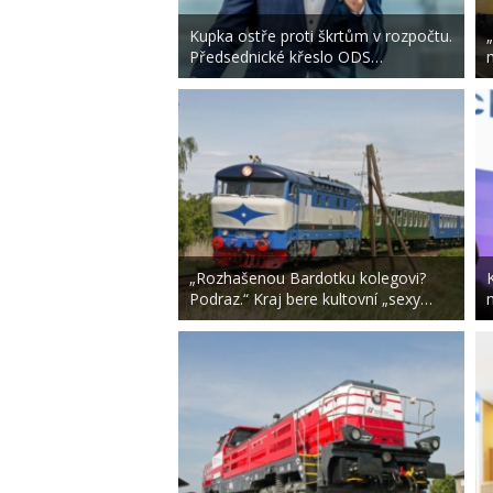
Kupka ostře proti škrtům v rozpočtu.
Předsednické křeslo ODS…
„Rozhašenou Bardotku kolegovi?
Podraz.“ Kraj bere kultovní „sexy…