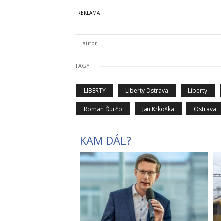
autor:
TAGY
LIBERTY
Liberty Ostrava
Liberty
Roman Ďurčo
Jan Krkoška
Ostrava
KAM DÁL?