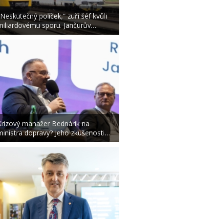
„Neskutečný políček,“ zuří šéf kvůli
miliardovému sporu. Jančurův…
Krizový manažer Bednárik na
ministra dopravy? Jeho zkušenosti…