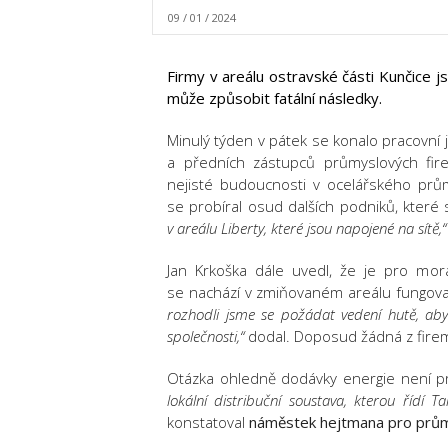
09 / 01 / 2024
Firmy v areálu ostravské části Kunčice 
může způsobit fatální následky.
Minulý týden v pátek se konalo pracovní
a předních zástupců průmyslových fir
nejisté budoucnosti v ocelářského pr
se probíral osud dalších podniků, které
v areálu Liberty, které jsou napojené na sítě,“
Jan Krkoška dále uvedl, že je pro mora
se nachází v zmiňovaném areálu fungoval
rozhodli jsme se požádat vedení hutě, aby 
společnosti,“
dodal. Doposud žádná z firem
Otázka ohledně dodávky energie není 
lokální distribuční soustava, kterou řídí T
konstatoval
náměstek hejtmana pro průmy