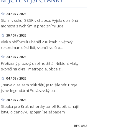
24 / 07 / 2026
Stalin v šoku, SSSR v chaosu: Vyjela obrněná
monstra s rychlými a precizními úde…
30 / 07 / 2026
Vlak s obří vrtulí uháněl 230 km/h: Světový
rekordman děsil lidi, skončil ve šro…
24 / 07 / 2026
Přetížený pražský uzel nestíhá. Některé vlaky
skončí na okraji metropole, obce z…
04 / 08 / 2026
„Narvalo se sem tolik dětí, je to šílené!“ Projeli
jsme legendární Posázavský pa…
28 / 07 / 2026
Stopka pro Krušnohorský tunel? Babiš zahájil
bitvu o cenovku spojení se západem