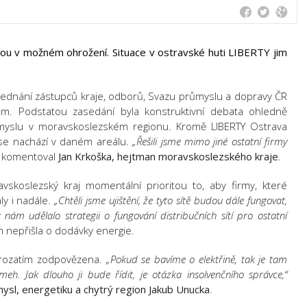
jsou v možném ohrožení. Situace v ostravské huti LIBERTY jim
 jednání zástupců kraje, odborů, Svazu průmyslu a dopravy ČR
em. Podstatou zasedání byla konstruktivní debata ohledně
ůmyslu v moravskoslezském regionu. Kromě LIBERTY Ostrava
 se nachází v daném areálu.
„Řešili jsme mimo jiné ostatní firmy
komentoval
Jan Krkoška, hejtman moravskoslezského kraje
.
vskoslezský kraj momentální prioritou to, aby firmy, které
y i nadále.
„Chtěli jsme ujištění, že tyto sítě budou dále fungovat,
nám udělalo strategii o fungování distribučních sítí pro ostatní
 nepřišla o dodávky energie.
prozatím zodpovězena.
„Pokud se bavíme o elektřině, tak je tam
ameh. Jak dlouho ji bude řídit, je otázka insolvenčního správce,“
sl, energetiku a chytrý region Jakub Unucka
.