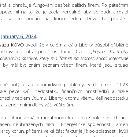
ožitá a ohrožuje fungování desítek dalších firem. Po pátečním
pozornil na to, že je zcela nereálné, aby se podnik rozjel
yž se to podaří na konci ledna. Dříve to prostě…
)
January 6, 2024
svazu KOVO
uvedl, že v celém areálu Liberty působí přibližně
a ostravskou huť a společnost Tameh Czech.
„Poprosil bych, aby
olvenčního správce, který má Tameh na starost, začali intenzivně
u by měl být znám seznam všech firem, které jsou situací
době potýká s ekonomickými problémy. V říjnu roku 2023
soké pece kvůli nedostatku finančních prostředků a nízké
achází v teplém útlumu. Liberty k tomu všemu čelí nedostatku
a s enormními dluhy vůči věřitelům.
kou huť individuální moratorium, které má společnost chránit
placení neuhrazených faktur. Energetické společnosti Tameh
ardy korun, přičemž velká část faktur je již po splatnosti. Kvůli