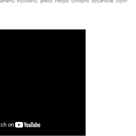
í Tamehu insolvenci, jelikož nebylo schopno dosahovat svých