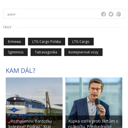
autor:
TAGY
Ermewa
LTG Cargo Polska
LTG Cargo
Sgmmnss
Tatravagonka
kontejnerové vozy
KAM DÁL?
„Rozhašenou Bardotku
Kupka ostře proti škrtům v
kolegovi? Podraz.“ Kraj
rozpočtu. Předsednické