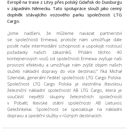
Evropě na trase z Litvy přes polský Gdaňsk do Duisburgu
v západním Německu. Tato spolupráce slouží jako cenný
doplněk stávajícího vozového parku společnosti LTG
Cargo.
„Jsme nadšeni, že můžeme navázat partnerství
se společností Ermewa, protože nám umožňuje dále
posílit naše intermodální schopnosti a uspokojit rostoucí
požadavky našich zákazníků. Přidání těchto 40
kontejnerových vozů od společnosti Ermewa zvyšuje naši
provozní efektivitu a umožňuje nám zvýšit objem našich
služeb nákladní dopravy do více destinací," říká Michał
Szlendak, generální ředitel společnosti LTG Cargo Polska.
Společnost LTG Cargo Polska je vlastněna litevskou
železniční nákladní společností AB LTG Cargo, která je
součástí největší skupiny železničních společností
v Pobaltí, litevské státní společnosti AB Lietuvos
Geležinkeliai. Společnost se specializuje na nákladní
dopravu a spediční služby v různých destinacích.