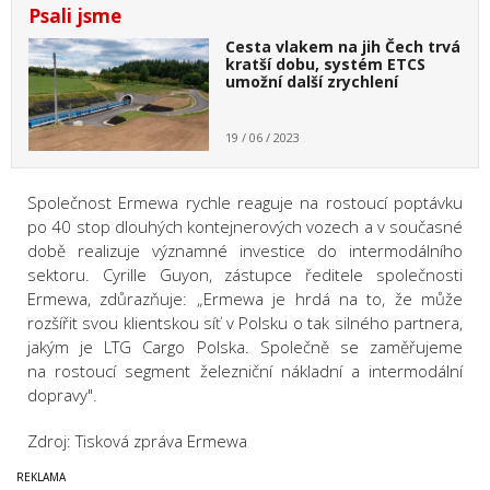
Psali jsme
Cesta vlakem na jih Čech trvá
kratší dobu, systém ETCS
umožní další zrychlení
19 / 06 / 2023
Společnost Ermewa rychle reaguje na rostoucí poptávku
po 40 stop dlouhých kontejnerových vozech a v současné
době realizuje významné investice do intermodálního
sektoru. Cyrille Guyon, zástupce ředitele společnosti
Ermewa, zdůrazňuje: „Ermewa je hrdá na to, že může
rozšířit svou klientskou síť v Polsku o tak silného partnera,
jakým je LTG Cargo Polska. Společně se zaměřujeme
na rostoucí segment železniční nákladní a intermodální
dopravy".
Zdroj: Tisková zpráva Ermewa