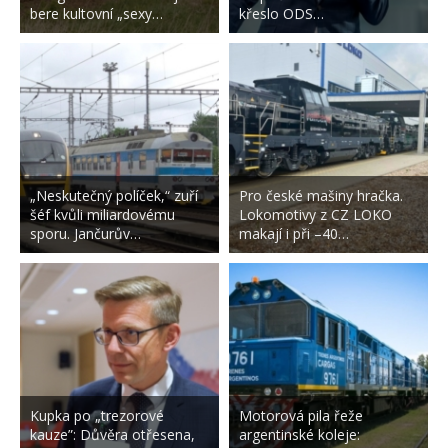
bere kultovní „sexy…
křeslo ODS…
„Neskutečný políček,“ zuří
Pro české mašiny hračka.
šéf kvůli miliardovému
Lokomotivy z CZ LOKO
sporu. Jančurův…
makají i při –40…
Kupka po „trezorové
Motorová pila řeže
kauze”: Důvěra otřesena,
argentinské koleje: