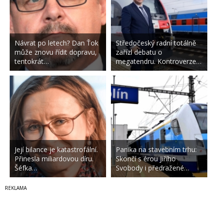
Návrat po letech? Dan Ťok
Středočeský radní totálně
může znovu řídit dopravu,
zařízl debatu o
tentokrát…
megatendru. Kontroverze…
Její bilance je katastrofální.
Panika na stavebním trhu:
Přinesla miliardovou díru.
Skončí s érou Jiřího
Šéfka…
Svobody i předražené…