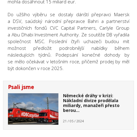
mohla dosáhnout 15 miliard eur.
Do užšího výběru se dostaly dánští přepravci Maersk
a DSV, saúdský národní přepravce Bahri a partnerství
investičních fondů CVC Capital Partners, Carlyle Group
a Abu Dhabi Investment Authority. Ze soutěže DB vyřadila
společnost MSC. Poslední čtyři uchazeči budou mít
možnost předložit podrobnější nabídky během
následujících týdnů. Podepsání konečné dohody by
se mělo očekávat v letošním roce, přičemž prodej by měl
být dokončen v roce 2025.
Psali jsme
Německé dráhy v krizi:
Nákladní divize prodělala
miliardy, manažeři přesto
berou…
21 / 05 / 2024