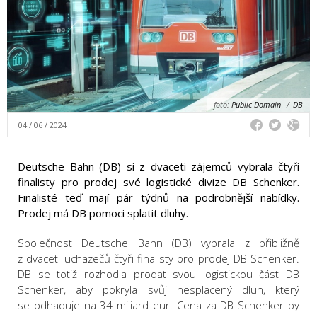
foto:
Public Domain
/
DB
04 / 06 / 2024
Deutsche Bahn (DB) si z dvaceti zájemců vybrala čtyři
finalisty pro prodej své logistické divize DB Schenker.
Finalisté teď mají pár týdnů na podrobnější nabídky.
Prodej má DB pomoci splatit dluhy.
Společnost Deutsche Bahn (DB) vybrala z přibližně
z dvaceti uchazečů čtyři finalisty pro prodej DB Schenker.
DB se totiž rozhodla prodat svou logistickou část DB
Schenker, aby pokryla svůj nesplacený dluh, který
se odhaduje na 34 miliard eur. Cena za DB Schenker by