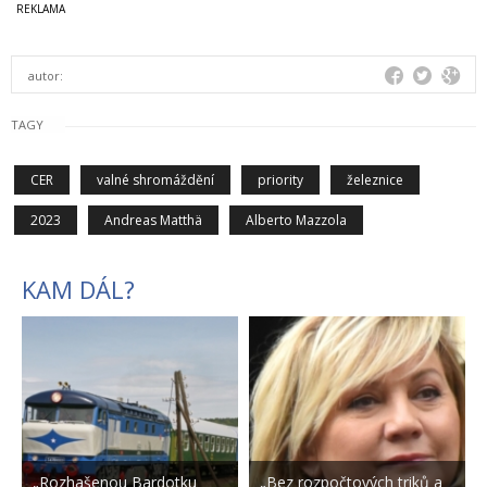
autor:
TAGY
CER
valné shromáždění
priority
železnice
2023
Andreas Matthä
Alberto Mazzola
KAM DÁL?
„Rozhašenou Bardotku
„Bez rozpočtových triků a