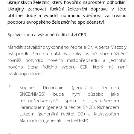
ukrajinských železnic, který hovořil o naprostém odhodlání
Ukrajiny zachovat funkční železniční dopravu v této
obtížné době a vyjádřil upřímnou vděčnost za trvalou
podporu evropského železničního společenství.
Správní rada a výkonné ředitelství CER
Mandát stávajícího výkonného ředitele Dr. Alberta Mazzoly
byl prodloužen na další dva roky. Valné shromáždění
rovněž potvrdilo nového místopředsedu a jednoho
nového člena řídícího výboru CER, který má nyní
následující složení:
Sophie Dutordoir (generální ředitelka
SNCB/NMBS) bude nyní působit jako
místopředsedkyně spolu s Jean-Pierrem
Farandouem (generální ředitel SNCF), Richardem
Lutzem (generální ředitel DB) a Krzysztofem
Mamińskim (generální ředitel PKP).