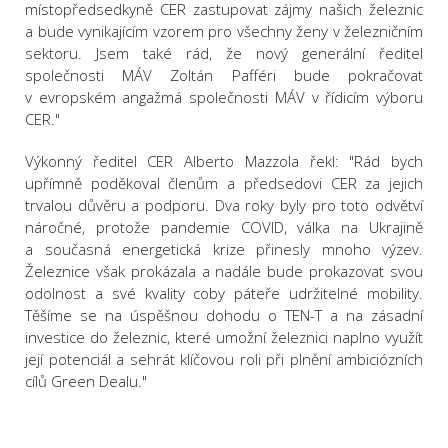
místopředsedkyně CER zastupovat zájmy našich železnic
a bude vynikajícím vzorem pro všechny ženy v železničním
sektoru. Jsem také rád, že nový generální ředitel
společnosti MÁV Zoltán Pafféri bude pokračovat
v evropském angažmá společnosti MÁV v řídicím výboru
CER."
Výkonný ředitel CER Alberto Mazzola řekl: "Rád bych
upřímně poděkoval členům a předsedovi CER za jejich
trvalou důvěru a podporu. Dva roky byly pro toto odvětví
náročné, protože pandemie COVID, válka na Ukrajině
a současná energetická krize přinesly mnoho výzev.
Železnice však prokázala a nadále bude prokazovat svou
odolnost a své kvality coby páteře udržitelné mobility.
Těšíme se na úspěšnou dohodu o TEN-T a na zásadní
investice do železnic, které umožní železnici naplno využít
její potenciál a sehrát klíčovou roli při plnění ambiciózních
cílů Green Dealu."