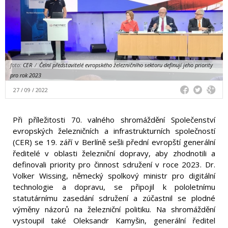
foto:
CER
/
Čelní představitelé evropského železničního sektoru definují jeho priority
pro rok 2023
27 / 09 / 2022
Při příležitosti 70. valného shromáždění Společenství
evropských železničních a infrastrukturních společností
(CER) se 19. září v Berlíně sešli přední evropští generální
ředitelé v oblasti železniční dopravy, aby zhodnotili a
definovali priority pro činnost sdružení v roce 2023. Dr.
Volker Wissing, německý spolkový ministr pro digitální
technologie a dopravu, se připojil k pololetnímu
statutárnímu zasedání sdružení a zúčastnil se plodné
výměny názorů na železniční politiku. Na shromáždění
vystoupil také Oleksandr Kamyšin, generální ředitel