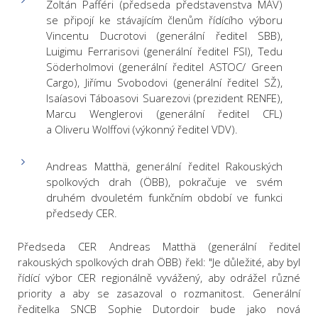
Zoltán Pafféri (předseda představenstva MÁV)
se připojí ke stávajícím členům řídícího výboru
Vincentu Ducrotovi (generální ředitel SBB),
Luigimu Ferrarisovi (generální ředitel FSI), Tedu
Söderholmovi (generální ředitel ASTOC/ Green
Cargo), Jiřímu Svobodovi (generální ředitel SŽ),
Isaíasovi Táboasovi Suarezovi (prezident RENFE),
Marcu Wenglerovi (generální ředitel CFL)
a Oliveru Wolffovi (výkonný ředitel VDV).
Andreas Matthä, generální ředitel Rakouských
spolkových drah (ÖBB), pokračuje ve svém
druhém dvouletém funkčním období ve funkci
předsedy CER.
Předseda CER Andreas Matthä (generální ředitel
rakouských spolkových drah ÖBB) řekl: "Je důležité, aby byl
řídící výbor CER regionálně vyvážený, aby odrážel různé
priority a aby se zasazoval o rozmanitost. Generální
ředitelka SNCB Sophie Dutordoir bude jako nová