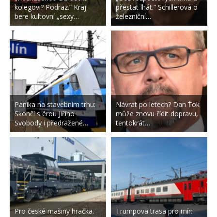
kolegovi? Podraz.“ Kraj
přestat lhát.“ Schillerová o
bere kultovní „sexy…
železniční…
Panika na stavebním trhu:
Návrat po letech? Dan Ťok
Skončí s érou Jiřího
může znovu řídit dopravu,
Svobody i předražené…
tentokrát…
Pro české mašiny hračka.
Trumpova trasa pro mír: