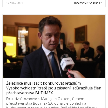
19 / 06 / 2024
ROZHOVORY A EVENTY
Železnice musí začít konkurovat letadlům.
Vysokorychlostní tratě jsou zásadní, zdůrazňuje člen
představenstva BUDIMEX
Exkluzivní rozhovor s Maciejem Olekem, členem
představenstva Budimex SA, odhaluje pohled na
budoucnost evropské železnice. Řeč přijde i na přípravu