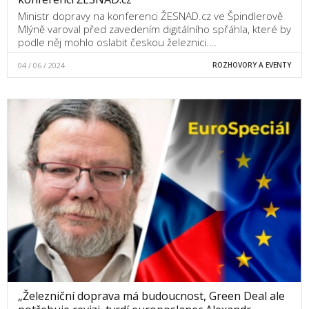
Ministr dopravy na konferenci ŽESNAD.cz ve Špindlerově
Mlýně varoval před zavedením digitálního spřáhla, které by
podle něj mohlo oslabit českou železnici.…
04 / 06 / 2024
ROZHOVORY A EVENTY
„Železniční doprava má budoucnost, Green Deal ale