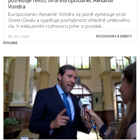
potřebuje revizi, tvrdí europoslanec Alexandr
Vondra
Europoslanec Alexandr Vondra se jasně vymezuje proti
Green Dealu a vyjadřuje pochybnosti ohledně uhlíkového
cla. V exkluzivním rozhovoru jsme si povídali…
30 / 05 / 2024
ROZHOVORY A EVENTY