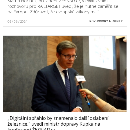
Martin Hořínek, prezident ŽESNAD.cz, v exkluzivním
rozhovoru pro RAILTARGET uvedl, že je nutné zaměřit se
na Evropu. Zdůraznil, že evropské zákony mají…
06 / 06 / 2024
ROZHOVORY A EVENTY
„Digitální spřáhlo by znamenalo další oslabení
železnice,“ uvedl ministr dopravy Kupka na
konferenci ŽESNAD.cz