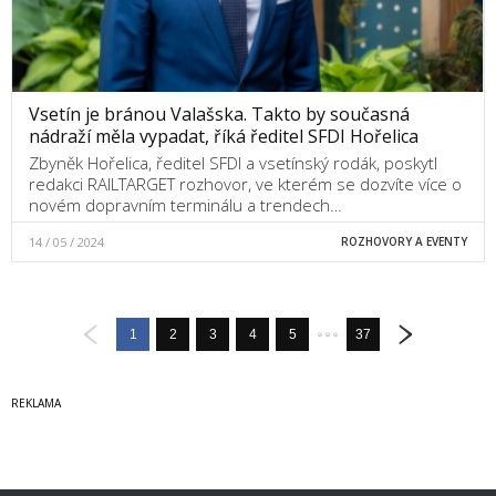
Vsetín je bránou Valašska. Takto by současná
nádraží měla vypadat, říká ředitel SFDI Hořelica
Zbyněk Hořelica, ředitel SFDI a vsetínský rodák, poskytl
redakci RAILTARGET rozhovor, ve kterém se dozvíte více o
novém dopravním terminálu a trendech…
14 / 05 / 2024
ROZHOVORY A EVENTY
1
2
3
4
5
37