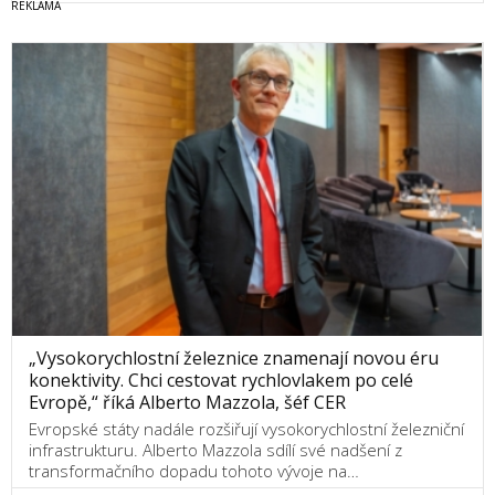
„Vysokorychlostní železnice znamenají novou éru
konektivity. Chci cestovat rychlovlakem po celé
Evropě,“ říká Alberto Mazzola, šéf CER
Evropské státy nadále rozšiřují vysokorychlostní železniční
infrastrukturu. Alberto Mazzola sdílí své nadšení z
transformačního dopadu tohoto vývoje na…